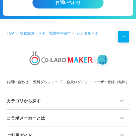
お問い合わせ
・
分析装置
の開発・評価フェーズにあり、培養系の実験
環境を一時的に確保したいスタートアップ・ベンチャー
企業が、プロジェクト期間中のみ利用するケース。
・
蛍光顕微鏡
や専用解析装置を保有していない企業が、
創薬
・
医療機器
評価に向けた
細胞観察
・画像取得のため
に活用するケース。
TOP
研究施設・ラボ・実験室を探す
レンタルラボ
・
微生物
・組換え体を扱う実験が必要な企業が、
BSL2
対
応の安全な実験環境を一時的に確保するために利用する
ケース。
・新規プロジェクト立ち上げ時に自社ラボ設立を待て
ず、すぐに実験を開始したい
研究
担当者が、既存設備を
活用してPoC検証を進めるケース。
お問い合わせ
資料ダウンロード
会員ログイン
ユーザー登録（無料）
カテゴリから探す
コラボメーカーとは
ご利用ガイド