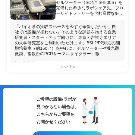
セルソーター（SONY SH800S）を
完備した希少なラボシェア先。フロ
ーサイトメトリーを含む高度な細胞
解析が外部企業でも可能です。
微量分光光度計（NanoDrop
「バイオ系の実験スペースを今すぐ確保したいが、自
One）・化学発光蛍光撮影装置
社では設備が揃わない」そのような課題を抱える企業
（iBright CL750）など核酸・タンパ
研究者・スタートアップ向けに、東京・吉祥寺エリア
ク質定量から画像解析まで一気通貫
の大学研究室をご利用いただけます。BSL2/P2対応の細
で実施できる環境が整っています。
胞培養室（約160㎡）を中心に、セルソーターや蛍光顕
PCRサーマルサイクラーを4台（異
微鏡、複数台のPCRサーマルサイクラー、微...
なるメーカー・型番）保有してお
り、複数サンプルの並行処理や機種
可能な実験例
の使い分けが可能です。
もっと見る
細胞培養実験
（
哺乳類細胞
・
微生物
）
吉祥寺駅から徒歩15分（バス利用
フローサイトメトリー
・細胞ソーティング
可）と都心からのアクセスが良好。
PCR
・q
PCR
・
遺伝子発現
解析
生化学・分子生物学・がん研究を専
蛍光顕微鏡
観察・
蛍光
免疫染色
門とする教授が直接窓口となるた
ウェスタンブロッティング
・
タンパク質
解析
め、実験内容の相談や技術的な連携
核酸
（
DNA
・
RNA
）の
抽出
・定量（NanoDrop使用）
ご希望の設備/ラボが
もスムーズに進められます。
パルスフィールド
電気泳動
（大型
DNA
断片解析）
見つからない場合は、
血球計数・
動物検体
解析
微生物実験
（
BSL1
〜
BSL2
）
こちらからご要望を
用途例
お聞かせください
・自社に
バイオ実験
設備がなく、
細胞培養
と
フローサイ
トメトリー
を同一ラボで完結させたい
研究
開発部門が、
外部ラボとして短期利用するケース。