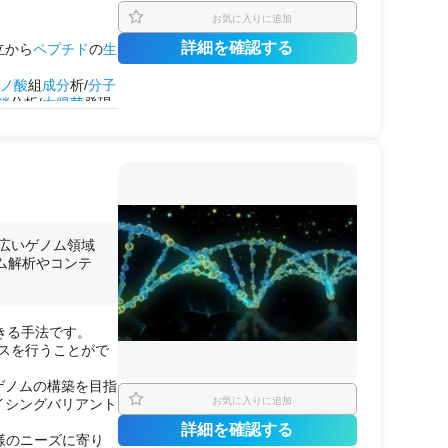
お気に入りに追加
詳細を確認する
立から
ペプチド
の
生
ミノ酸
組
成分
析/
分子
鎖
分析/
大腸菌
発現
成
/
核酸精製
/
DNA
精
幅広いゲノム領域
の使用
ム解析やコンテ
できる手法です。
ンスを行うことがで
。
ゲノムの構築を目指
お気に入りに追加
イシングバリアント
詳細を確認する
客様のニーズに寄り