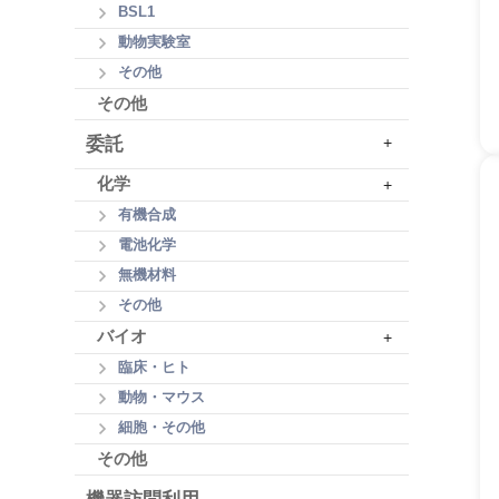
BSL1
動物実験室
その他
その他
委託
+
化学
+
有機合成
電池化学
無機材料
その他
バイオ
+
臨床・ヒト
動物・マウス
細胞・その他
その他