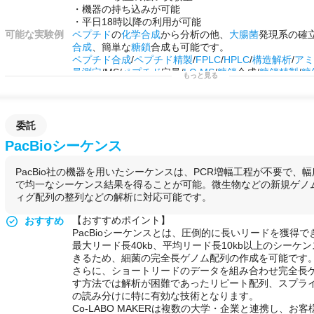
・機器の持ち込みが可能
・平日18時以降の利用が可能
可能な実験例
ペプチド
の
化学合成
から分析の他、
大腸菌
発現系の確
合成
、簡単な
糖鎖
合成も可能です。
ペプチド合成
/
ペプチド
精製
/
FPLC
/
HPLC
/
構造解析
/
ア
量測定
/MS/
ペプチド
定量/
LC-MS
/
糖鎖
合成/
糖鎖
精製
/
糖
もっと見る
系構築/
クローニング
/
ペプチド
生合成
/
タンパク質
生合
製
/他
用途例
・生理活性
ペプチド
の
合成展開
・糖
ペプチド
の
合成反応
の
最適化
委託
・
タンパク質
の機能ドメインの
探索
PacBioシーケンス
・
ペプチド合成
技術の習得
・
研究
プロジェクトを始める前の
予備実験
などに！
PacBio社の機器を用いたシーケンスは、PCR増幅工程が不要で、
・自社で行えない
サイドプロジェクト
を行う場として
で均一なシーケンス結果を得ることが可能。微生物などの新規ゲノ
ィグ配列の整列などの解析に対応可能です。
【おすすめポイント】
おすすめ
PacBioシーケンスとは、圧倒的に長いリードを獲得
最大リード長40kb、平均リード長10kb以上のシーケ
きるため、細菌の完全長ゲノム配列の作成を可能です
さらに、ショートリードのデータを組み合わせ完全長
す方法では解析が困難であったリピート配列、スプラ
の読み分けに特に有効な技術となります。
Co-LABO MAKERは複数の大学・企業と連携し、お