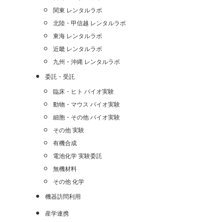
関東 レンタルラボ
北陸・甲信越 レンタルラボ
東海 レンタルラボ
近畿 レンタルラボ
九州・沖縄 レンタルラボ
委託・受託
臨床・ヒト バイオ実験
動物・マウス バイオ実験
細胞・その他 バイオ実験
その他 実験
有機合成
電池化学 実験委託
無機材料
その他 化学
機器訪問利用
産学連携