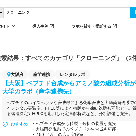
ガイド
導入事例
ラボを貸す・受託する
検索結果：すべてのカテゴリ「クローニング」（2
大阪府
産学連携
レンタルラボ
【大阪】ペプチド合成からアミノ酸の組成分析が
大学のラボ（産学連携先）
ペプチドのハイスペックな合成機による化学合成と大腸菌発現系で
るレンタル実験室。FPLC等による精製から凍結乾燥も可能です。
る構造決定やHPLCを応用した定量解析法など、分析設備も充実。
・ペプチド合成から精製・分析の装置が充実
おすすめ
・大腸菌発現系でのペプチドの生合成も可能
・ 150 ㎡以上の広い実験室