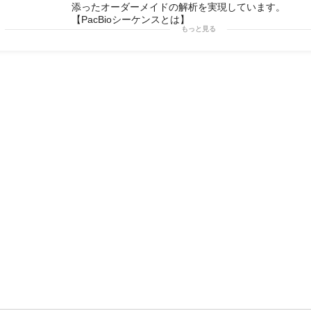
添ったオーダーメイドの解析を実現しています。
【PacBioシーケンスとは】
もっと見る
PacBio社のシーケンス技術はSMRT(single molecule real-
という技術による次世代のシーケンス技術です。これ
native DNAを鋳型としたDNA合成を、百万単位の小
とでデータを取得します。特徴として、長いリード長
分子を読むことができること、サンガー法に比類する
と、GC含量に左右されず均一なカバレッジが得られる
ティクス情報を解析可能であることなどが挙げられま
【適応範囲】
適用事例として以下のものがあげられます。
・全長cDNAシークエンシング
ロングリードが得られることを利用し、スプライシン
る発現遺伝子を一気にシークエンスすることで、より
類・識別ができます。
・ロングアプリコンシーケンス
クローニングなしで行うサンガーシーケンスではシス/
報が損なわれてしまいます。しかし、本手法ならばこ
なく一気に読み切ることができます。
【納期目安】
サンプルの量やデータ量などによって異なりますので
ださい。