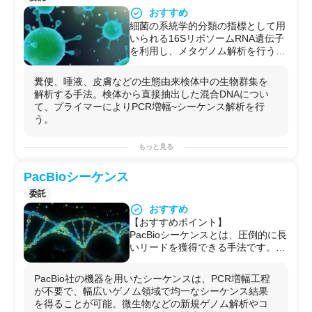
気泳動
/
核酸抽出
/
RNA抽出
/
DNA抽出
/
核酸精製
/
エクソソー
おすすめ
ム精製
/
in vitro試験
/
DNAシーケンス解析
/
DNA
マイクロア
細菌の系統学的分類の指標として用
レイ解析/
ライブラリー調製
/
遺伝子組み換え
/
遺伝子編集
いられる16SリボソームRNA遺伝子
(CRISPR-Cas9)
/
ノックダウン実験(siRNA導入)
/
核酸
導入/
を利用し、メタゲノム解析を行うこ
蛍光染色
/
免疫染色
/他
とで、細菌叢の構成を明らかにする
用途例
ことが出来る。
・
臨床検体
の
網羅的
な
遺伝子発現量
の解析
糞便、唾液、皮膚などの生態由来検体中の生物群集を
皮膚、糞便、唾液のサンプルから解
・化合物や開発品の効果/
薬効
の解析や
作用メカニズム
/
薬
解析する手法。検体から直接抽出した混合DNAについ
析を行うことが可能である。
理
の解析
て、プライマーによりPCR増幅~シーケンス解析を行
細菌叢の解析は、アレルギーなどの
・
HTS
などの
大規模スクリーニング試験
の
予備解析
や
条
う。
疾患との因果関係が指摘されている
件検討
ことから昨今、注目を集める分野の
・
毒性試験
や
安全性試験
もっと見る
一つである。
・
医薬品
や
化粧品
の
細胞評価
・
培養上清
や
エクソソーム
の
機能性評価
PacBioシーケンス
委託
おすすめ
【おすすめポイント】
PacBioシーケンスとは、圧倒的に長
いリードを獲得できる手法です。
最大リード長40kb、平均リード長
10kb以上のシーケンスを行うことが
PacBio社の機器を用いたシーケンスは、PCR増幅工程
できるため、細菌の完全長ゲノム配
が不要で、幅広いゲノム領域で均一なシーケンス結果
列の作成を可能です。
を得ることが可能。微生物などの新規ゲノム解析やコ
さらに、ショートリードのデータを