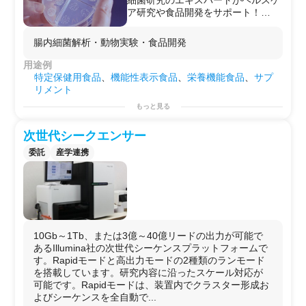
【適応範囲】
・酒からの酵母の単離・培養
ア研究や食品開発をサポート！
適用事例として以下のものがあげら
・発酵食品（漬物、キムチなど）か
【こんなことができます！】
れます。
らの乳酸菌の分離・培養
☆腸内細菌の解析
腸内細菌解析・動物実験・食品開発
・全長cDNAシークエンシング
分離した微生物のゲノム解析も実施
☆ゲノム解析
ロングリードが得られることを利用
可能です。
☆健康を軸に置いた食品
用途例
し、スプライシングバリアントの異
☆コラボメーカーのメリット☆
・自社製品の有効性を検証
特定保健用食品
、
機能性表示食品
、
栄養機能食品
、
サプ
なる発現遺伝子を一気にシークエン
・製品開発に伴う外注業務をまるっ
・腸内細菌だけでなく、土壌細菌な
リメント
スすることで、より細かい遺伝子の
とサポート
ども解析可能
もっと見る
分類・識別ができます。
・抗菌・抗ウイルス試験・安全性試
・菌のスクリーニング
・ロングアプリコンシーケンス
験・有効性試験などもまとめて受託
・論文調査
クローニングなしで行うサンガーシ
次世代シークエンサー
可能
・動物実験
ーケンスではシス/トランスのSNP
・食品開発
委託
産学連携
情報が損なわれてしまいます。しか
（実験例）
し、本手法ならばこの情報を損なう
【製品の有効性を示すエビデンスが
ことなく一気に読み切ることができ
欲しい】
ます。
・通常マウスに有効成分を摂取さ
【納期目安】
せ、腸内細菌を解析、摂取による変
サンプルの量やデータ量などによっ
化の結果を確認してエビデンスを得
て異なりますので、まずはお問合せ
たい。
10Gb～1Tb、または3億～40億リードの出力が可能で
ください。
【新製品を開発したい】
あるIllumina社の次世代シーケンスプラットフォームで
・商品化に使用する、オリジナルの
す。Rapidモードと高出力モードの2種類のランモード
菌を分離して、培養をする
を搭載しています。研究内容に沿ったスケール対応が
・健康をキーワードにした商品を開
可能です。Rapidモードは、装置内でクラスター形成お
発する。
よびシーケンスを全自動で...