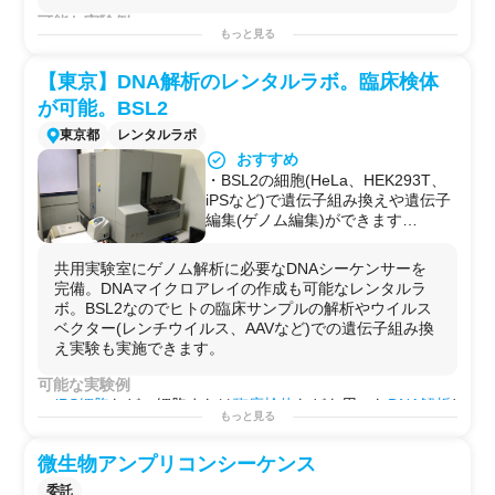
いた実験が可能
可能な実験例
・専有利用で他者の実験と干渉しな
もっと見る
・
RT-PCR
法による
核酸
増幅実験
い——機密性が求められる研究・受
・
次世代
シーケンシング（Ion Genexus-S2を使用した
ゲ
託前の検証実験にも対応
【東京】DNA解析のレンタルラボ。臨床検体
ノム解析
）
・機器持ち込み可（100V電源）・
・
遺伝子発現
解析
が可能。BSL2
廃液対応可・Wi-Fi利用可——短期
・
臨床検体
（唾液・
血液
）を用いた
ウイルス
検出試験
東京都
レンタルラボ
スポット利用から月単位まで柔軟に
・SARS-CoV-2等の
病原体
を用いた実験（
BSL2
環境）
対応
おすすめ
・
細胞培養実験
（
安全キャビネット
使用）
・BSL2の細胞(HeLa、HEK293T、
・
PCR産物
の
品質確認
（QCツール使用）
iPSなど)で遺伝子組み換えや遺伝子
用途例
編集(ゲノム編集)ができます
・
製薬
企業・
バイオ系
スタートアップが、自社ラボ整備
・BSL2検体の取り扱いや実験のサ
前の早期フェーズで
PCR
・
シーケンス
解析環境を短期確
ポートも可能
保したい場合
共用実験室にゲノム解析に必要なDNAシーケンサーを
・ウイルスベクターの構築から調
・自社
研究室
では対応できない
BSL2
レベルの検体（臨床
完備。DNAマイクロアレイの作成も可能なレンタルラ
製、導入までのDNAワークができま
由来
サンプル
等）を扱う実験を民間施設でスポット実施
ボ。BSL2なのでヒトの臨床サンプルの解析やウイルス
す
したい場合
ベクター(レンチウイルス、AAVなど)での遺伝子組み換
・臨床検体を用いたゲノム解析や
・
感染
症関連の受託検査を立ち上げる企業が、試験導入
え実験も実施できます。
DNAマイクロアレイの作製も可能
前のプロセス検証（
バリデーション
）を行う場合
・冷却超遠心機でのエクソソームの
・
遺伝子解析
機器を自社で持たないCR
O
・
研究
機関が、
可能な実験例
精製も可能
Ion Genexus-S2を使ったシーケンシングをスポット利用
iPS細胞
などの細胞または
臨床検体
などを用いた
DNA解析
/
もっと見る
したい場合
ゲノム解析
の他、汎用的な
分子生物学
的な解析が可能で
・
試薬
メーカーや
診断薬
メーカーが、新規キットの
評価
す。
試験
を外部
BSL2
環境で実施したい場合
微生物アンプリコンシーケンス
試薬調製
/
タンパク定量(BCAアッセイ)
/
質量分析
/
リアルタ
イムPCR
/
細胞増殖
/
セルベースアッセイ
/
アガロースゲル電
委託