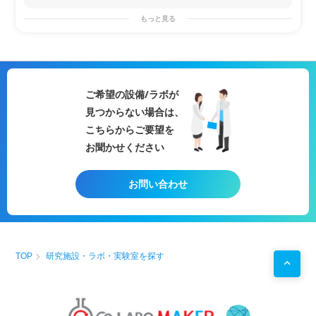
・製品に入れる成分の効果を動物を
使って確かめたい。
もっと見る
【研究・開発で実験を行いたい】
・特定の疾患の研究をしており、腸
内細菌のデータを取得したい。
・疾病モデルのマウスに有効成分を
摂取させた時の変化を見たい。
☆コラボメーカーを通すメリット☆
ご希望の設備/ラボが
・製品開発に伴う外注業務をまるっ
見つからない場合は、
とサポート
こちらからご要望を
・抗菌・抗ウイルス試験・安全性試
験・有効性試験などもまとめて受託
お聞かせください
可能
・補助金申請等のご支援もさせてい
ただきます！
お問い合わせ
TOP
研究施設・ラボ・実験室を探す