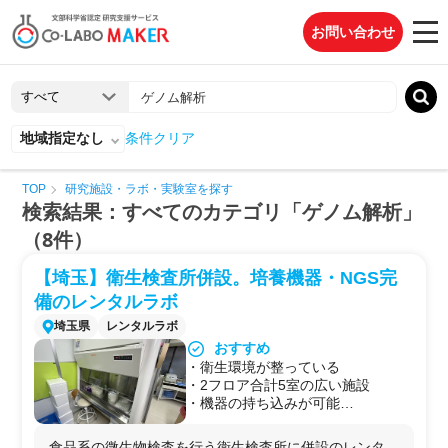
お問い合わせ
地域指定なし
条件クリア
TOP
研究施設・ラボ・実験室を探す
検索結果：すべてのカテゴリ「ゲノム解析」
（8件）
【埼玉】衛生検査所併設。培養機器・NGS完
備のレンタルラボ
埼玉県
レンタルラボ
おすすめ
・衛生環境が整っている
・2フロア合計5室の広い施設
・機器の持ち込みが可能
・RNAやDNAの解析機器が充実
食品系の微生物検査を行う衛生検査所に併設のレンタ