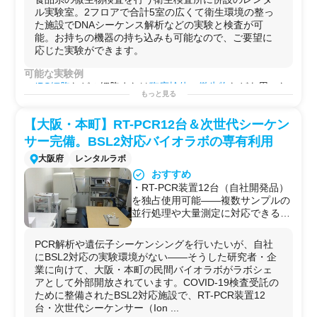
ル実験室。2フロアで合計5室の広くて衛生環境の整っ
た施設でDNAシーケンス解析などの実験と検査が可
能。お持ちの機器の持ち込みも可能なので、ご要望に
応じた実験ができます。
可能な実験例
iPS細胞
などの細胞または
臨床検体
、
微生物
などを用いた
もっと見る
DNA解析
/
ゲノム解析
の他、
FT-IR
や
GC/MS
での分析も可
能です。
【大阪・本町】RT-PCR12台＆次世代シーケン
試薬調製
/
リアルタイムPCR
/
セルベースアッセイ
/
アガロー
スゲル電気泳動
/
核酸抽出
/
RNA抽出
/
DNA抽出
/
核酸精製
/
in
サー完備。BSL2対応バイオラボの専有利用
vitro試験
/
DNAシーケンス解析
/
FT-IR
/
GC/MS
/他
大阪府
レンタルラボ
用途例
おすすめ
・
メッセンジャー
レベルでの
遺伝子発現量
の解析
・RT-PCR装置12台（自社開発品）
・
臨床検体
の
網羅的
な
遺伝子発現量
の解析
を独占使用可能——複数サンプルの
・マイクロバイオームの評価
並行処理や大量測定に対応できる民
・化合物や開発品の効果/
薬効
の解析や
作用メカニズム
/
薬
間施設は大阪でも希少
理
の解析
・次世代シーケンサー（Ion
PCR解析や遺伝子シーケンシングを行いたいが、自社
Genexus-S2 / サーモフィッシャ
にBSL2対応の実験環境がない——そうした研究者・企
ー）を完備——ゲノム解析・遺伝子
業に向けて、大阪・本町の民間バイオラボがラボシェ
発現解析を1ヶ所で完結
アとして外部開放されています。COVID-19検査受託の
・BSL2（P2）対応環境——SARS-
ために整備されたBSL2対応施設で、RT-PCR装置12
CoV-2等の病原体取扱い実績があ
台・次世代シーケンサー（Ion ...
り、臨床検体（唾液・血液等）を用