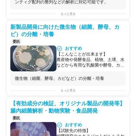
ンティグ配列の整列などの解析に対応可能です。
組み合わせ完全長ゲノムの構築を目
指す方法では解析が困難であったリ
もっと見る
ピート配列、スプライシングバリア
ントの読み分けに特に有効な技術と
新製品開発に向けた微生物（細菌、酵母、カ
なります。
Co-LABO MAKERは複数の大学・企
ビ）の分離・培養
業と連携し、お客様のニーズに寄り
委託
添ったオーダーメイドの解析を実現
おすすめ
しています。
【PacBioシーケンスとは】
【こんなことが出来ます】
PacBio社のシーケンス技術は
農産物や発酵食品、植物、土壌、水
SMRT(single molecule real-time)
などから有用な乳酸菌や酵母、カビ
sequenceという技術による次世代
などを分離・培養致します。
のシーケンス技術です。これは、長
新たな食品・地域特産品の開発に向
微生物（細菌、酵母、カビなど）の分離・培養
く断片化したnative DNAを鋳型とし
けて、地域資源（植物や環境など）
たDNA合成を、百万単位の小孔内で
や発酵食品から有用な乳酸菌や酵母
もっと見る
同時に行うことでデータを取得しま
を探してみませんか？
す。特徴として、長いリード長が得
＊特産品開発には補助金が出ている
られること、一分子を読むことがで
【有効成分の検証、オリジナル製品の開発等】
場合がございますのでご確認くださ
きること、サンガー法に比類する精
い。
腸内細菌解析・動物実験・食品開発
度が得られること、GC含量に左右
（実験例）
委託
されず均一なカバレッジが得られる
・植物からの微生物の単離・培養
こと、エピジェネティクス情報を解
おすすめ
・環境（土壌、水）からの微生物の
析可能であることなどが挙げられま
単離・培養
【試験先の特徴】
す。
・ぬか床からの微生物の単離・培養
細菌研究のエキスパートがヘルスケ