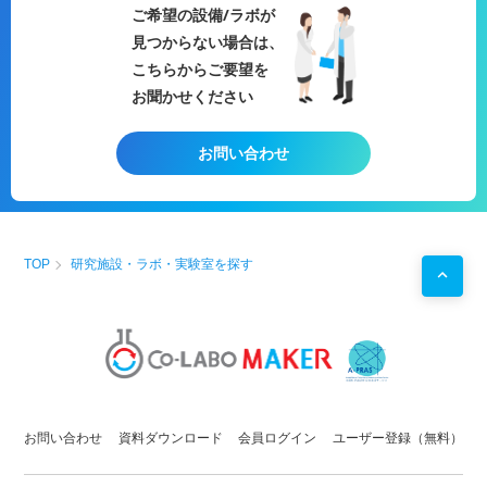
・制御性能確認
ご希望の設備/ラボが
・
耐久試験
等
見つからない場合は、
用途例
・第2のラボとして！
こちらからご要望を
・
研究
プロジェクトを始める前の
予備実験
などに！
お聞かせください
・自社で行えない
サイドプロジェクト
を行う場としての
使用
お問い合わせ
TOP
研究施設・ラボ・実験室を探す
お問い合わせ
資料ダウンロード
会員ログイン
ユーザー登録（無料）