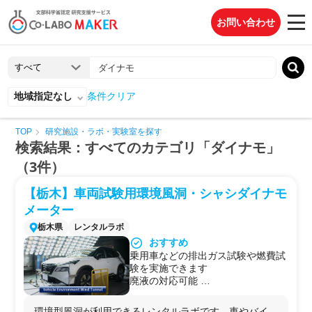
お問い合わせ
地域指定なし
条件クリア
TOP
研究施設・ラボ・実験室を探す
検索結果：すべてのカテゴリ「ダイナモ」
（3件）
【栃木】車両試験用環境風洞・シャシダイナモ
メーター
栃木県
レンタルラボ
おすすめ
乗用車などの排出ガス試験や燃費試
験を実施できます
廃液の対応可能
機器の持ち込み可
外部者の居室 シェアあり
環境型風洞が利用できるレンタルラボです。車やバイ