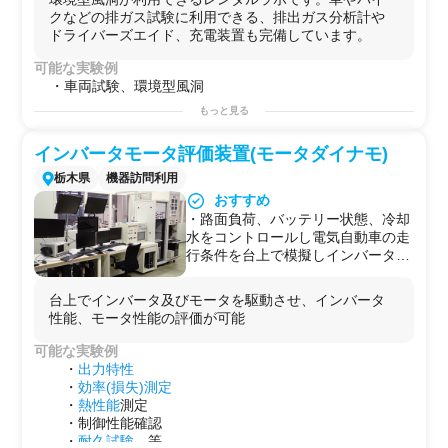
ラボ駐車場利用可能
クなどの排ガス試験に利用できる、排出ガス分析計や
ドライバーズエイド、充電装置も完備しています。
可能な実験例
・車両試験、環境型風洞
もっと見る
インバータモータ評価装置(モータダイナモ)
栃木県
機器訪問利用
おすすめ
・路面負荷、バッテリー状態、冷却
水をコントロールし電気自動車の走
行条件を台上で模擬しインバータ、
モータの評価が可能
＜主性能（ダイナモ）＞
台上でインバータ及びモータを駆動させ、インバータ
・ダイナモ：回転数±16000rpm, ト
性能、モータ性能の評価が可能
ルク±600Nm, 出力±
200kW
可能な実験例
＜副性能（電源/温調装置）＞
・
出力特性
・電源：電圧600V, 電流500A, 出力
・
効率(損失)測定
250kW
・
熱性能
測定
・温調装置：媒体LLC50%, 温度+20
・制御性能確認
～+85℃, 流量3～40ℓ/min
・
耐久試験
等