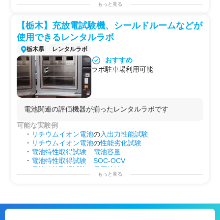
2系統(インバータ及びモータ独立温
用途例
もっと見る
調可能)
・第2のラボとして！
<その他>
・
研究
プロジェクトを始める前の
予備実験
などに！
【栃木】充放電試験機、シールドルームなどが
構成設備・計測器
・自社で行えない
サイドプロジェクト
を行う場としての
使用できるレンタルラボ
計測器(パワーメータ、電流、電圧
使用
センサ、オシロスコープ)は設備に
・インバータ、モータ及びシステム(モータ+インバータ)
栃木県
レンタルラボ
付帯
での各種機能、性能評価機能、性能評価
おすすめ
事前準備
ラボ駐車場利用可能
この設備は使用前に下記の準備が必
要
・取り付け治具(設備側図面提供、
治具制作メーカ紹介可)
・評価対象以外のモータ、インバー
電池関連の評価機器が揃ったレンタルラボです
タ(治具として)
可能な実験例
(評価対象がモータならインバー
・
リチウムイオン電池
の
入出力性能試験
タ、インバータならモータ)
・
リチウムイオン電池
の
性能劣化試験
・
電池特性取得試験
電池容量
・
電池特性取得試験
SOC-OCV
・
電池特性取得試験
電圧特性
もっと見る
・
電池特性取得試験
温度
特性
・
電源
変動、サージ試験
・
出力特性
・
効率(損失)測定
・
熱性能
測定