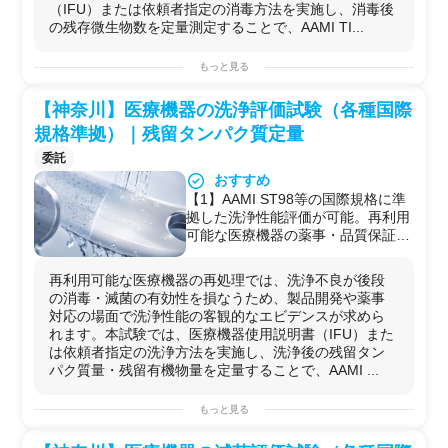
価可能
的に検証可能。岡山工場では、満充
【10】
技術指導
付きの長期試作プロジェクト
（IFU）または依頼者指定の消毒方法を実施し、消毒後
【3】消毒後の残存微生物数を定量
電状態の大型電池をドライルーム内
の残存微生物数を定量測定することで、AAMI TI...
測定することで、消毒性能を客観的
で解体し、不良箇所を検証できる国
な数値データとして取得できる
内でも希少な体制を保有
もっと見る
【4】試験計画の立案段階から相談
【5】工場レベルの技術研修プログ
可能。試験条件・評価指標・サンプ
ラム
【神奈川】医療機器の洗浄評価試験（各種国際
ル数の設計まで含めて伴走
スラリー作製から充放電評価までを
【5】関連する洗浄評価試験・滅菌
1週間で習得できる研修を岡山工場
規格準拠）｜残留タンパク質定量
評価試験も同一ラボ内で実施可能。
で提供。座学と実技を組み合わせた
委託
再処理プロセス全体のエビデンス整
2日間集中コース（次世代電池）に
おすすめ
備に対応
も対応し、現場ベースで電池製造を
◆受託可能な試験・解析内容
【1】AAMI ST98等の国際規格に準
理解できる環境を提供
【1】AAMI TIR12等に準拠した医療
拠した洗浄性能評価が可能。再利用
機器の消毒評価試験
可能な医療機器の薬事・品質保証文
【2】ISO 15883シリーズに準拠し
書化に直接活用できるデータが得ら
たウォッシャーディスインフェクタ
れる
再利用可能な医療機器の再処理では、洗浄不良が後段
ー（WD）の消毒性能評価
【2】IFU記載の洗浄手順、または依
の消毒・滅菌の有効性を損なうため、製品開発や薬事
【3】EN規格・ASTM規格に準拠し
頼者独自の洗浄プロトコルのいずれ
対応の場面で洗浄性能の客観的なエビデンスが求めら
た消毒評価試験
にも対応。製品ごとの個別条件で評
れます。本試験では、医療機器使用説明書（IFU）また
【4】IFU指定の消毒方法または依頼
価できる
は依頼者指定の洗浄方法を実施し、洗浄後の残留タン
者指定の消毒プロトコルによる評価
【3】残留タンパク質量・残留有機
パク質量・残留有機物量を定量することで、AAMI ...
【5】関連試験：
医療機器の洗浄評
物量の定量により、洗浄性能を客観
価試験
（AAMI ST98／ASTM F3208
的な数値データとして取得できる
もっと見る
／ISO15883シリーズ／
【4】試験計画の立案段階から相談
ISO17664/JIS T 17664シリーズ等
可能。試験条件・評価指標・サンプ