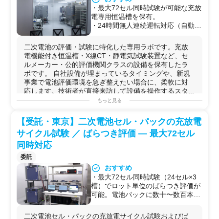
【3】既販医療機器の再処理プロト
【1】医療機器の滅菌評価試験（再
・最大72セル同時試験が可能な充放
コル変更時の同等性評価データ取得
利用可能機器対象／各種国際規格準
電専用恒温槽を保有。
【4】医療機器の改良・派生品開発
拠）
・24時間無人連続運転対応（自動消
における洗浄性比較データの取得
【2】IFU指定または依頼者指定の滅
火CO₂・警備会社連携）。長期サイ
【5】海外市場展開を見据えたAAMI
菌方法に基づく滅菌性評価
クル試験を「預けて走らせ続ける」
／ISO／EN規格適合データの整備
【3】滅菌後の残存微生物の定量測
二次電池の評価・試験に特化した専用ラボです。充放
使い方が可能。
定
電機能付き恒温槽・X線CT・静電気試験装置など、セ
・静電気試験は技術者が来訪のう
【4】滅菌後の残存微生物の定性測
ルメーカー・公的評価機関クラスの設備を保有したラ
え、その場で壊れた製品を修理→再
定
ボです。 自社設備が埋まっているタイミングや、新規
試験→修理を繰り返せる環境。設備
【5】関連試験：
医療機器の洗浄評
事業で電池評価環境を急ぎ整えたい場合に、柔軟に対
を使いながら製品を仕上げていくス
価試験
（AAMI ST98／ASTM F3208
応します。技術者が直接来訪して設備を操作するスタ...
タイルに対応。
／ISO15883シリーズ／ISO17664／
もっと見る
・X線CTで電池パック・セルの内部
可能な実験例
JIS T 17664シリーズ等準拠）、
医
を3D非破壊検査。不具合解析や構
・
二次電池
セルの
充放電
サイクル試験（容量・
電圧
・表
療機器の消毒評価試験
（AAMI
【受託・東京】二次電池セル・パックの充放電
造確認がその場で完結。
面温度の
記録
）
TIR12／ISO 15883／EN規格／
・東京都心の立地。打ち合わせ帰り
サイクル試験 ／ ばらつき評価 — 最大72セル
・
電池
パックの
充放電試験
（大型24〜48V系、AGV・フ
ASTM規格等準拠）
や急なサンプル評価にもアクセスし
ォークリフト用途、大型
ポータブル
電源
）
◆用途例
同時対応
やすい。
・セル・パックのインピーダンス（内部抵抗）測定
【1】医療機関で繰り返し使用され
委託
・
X線
CT
非破壊
検査による内部
構造
確認・不具合解析
る再利用可能医療機器（鉗子・内視
おすすめ
・
静電気
イミュニティ試験（その場で修理→再試験のル
鏡関連器具・手術器械等）の滅菌バ
・最大72セル同時試験（24セル×3
ープも可）
リデーション
槽）でロット単位のばらつき評価が
・
赤外
線サーモグラフィによる発熱部位特定・温度分布
【2】医療機器メーカーの新規開発
可能。電池パックに数十〜数百本の
解析
製品におけるIFU記載滅菌条件の妥
セルが搭載される現在、セル選別・
・BMS回路波形解析・絶縁抵抗試験
当性確認
グルーピングのニーズに直接応えら
・長期在庫品の補充電・不活性セルの選別
【3】既存製品の滅菌方法変更（高
二次電池セル・パックの充放電サイクル試験およびば