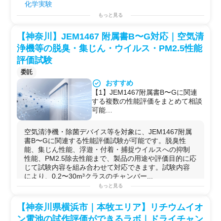
化学実験
北斗電工 HJ1001SD8を14台保有。
用途例
材料科学
実験
多条件の並行スクリーニングや長期
もっと見る
自社ラボに
電池
試作設備がない企業様が、
グローブボッ
無機材料合成
サイクル試験をまとめて実施できま
クス
や
充放電
評価装置を使ってコインセルを試作し、性
ガス分析実験
す。
能データを取得したい場合。
【神奈川】JEM1467 附属書B〜G対応｜空気清
用途例
電極
材料・バインダー・電解液を開発している素材メー
浄機等の脱臭・集じん・ウイルス・PM2.5性能
基礎研究用（化学・バイオ）
カーが、LIBセルへの実装評価や
充放電
サイクル試験を専
開発用
評価試験
門家の指導のもとで実施したい場合。
研修用
全
固体
電池
・
リチウム
空気
電池
など
次世代
電池
の
研究
に
委託
参入したばかりの企業が、作製手順から評価方法まで専
おすすめ
門家による
O
JT形式の
技術指導
を受けながら段階的にスキ
【1】JEM1467附属書B〜Gに関連
ルを習得したい場合。
する複数の性能評価をまとめて相談
揮発性の高い電解液を使う電解実験や特殊な
電池
系の試
可能
験を、安全な
グローブボックス
・
ドラフト
環境で実施し
【2】脱臭、集じん、PM2.5、浮
たい場合。
遊・付着・捕捉ウイルスなど、空気
空気清浄機・除菌デバイス等を対象に、JEM1467附属
清浄機・除菌デバイスに関する評価
書B〜Gに関連する性能評価試験が可能です。脱臭性
を幅広く実施可能
能、集じん性能、浮遊・付着・捕捉ウイルスへの抑制
【3】試験内容により、0.2〜30m³
性能、PM2.5除去性能まで、製品の用途や評価目的に応
クラスのチャンバーを用いた条件設
じて試験内容を組み合わせて対応できます。試験内容
計に対応
により、0.2〜30m³クラスのチャンバー...
【4】ウイルスだけでなく、細菌・
もっと見る
カビ・アレルゲンを対象とした試験
への変更も相談可能
【神奈川県横浜市｜本牧エリア】リチウムイオ
【5】試験計画の立案段階から相談
でき、製品仕様や訴求目的に応じた
ン電池の試作評価ができるラボ｜ドライチャン