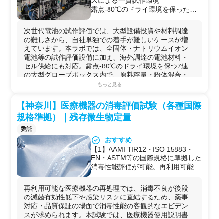
スによる一貫試作環境
【4】
電極
材料のインピーダンス測定・
電気化学
特性評価
【4】UV、プラズマ、オゾン、光触
利用者側の独自試作品・治具を持ち
露点-80℃のドライ環境を保ったま
【5】正極／負極活
物質
のセル試作評価（
次世代
材料の性
媒等を用いたデバイスの効果検証
込んだうえでの試作・評価にも対応
ま、原料秤量・粉体混合・スラリー
能検証含む）
【5】抗菌・抗ウイルス加工フィル
（要相談）
／ドライブレンド調製から、電極塗
【6】ドライ環境下での電解液調合・含浸プロセスの検証
次世代電池の試作評価では、大型設備投資や材料調達
ターの性能確認
工・プレス・積層・パウチセル作製
【7】ガス雰囲気下での
電極
材料の
熱処理
（
焼成
・乾燥）
の難しさから、自社単独での着手が難しいケースが増
【6】フィルターに捕捉されたウイ
までを連続して行える
【8】
電池
筐体の
超音波
溶接
・抵抗
溶接
・封止プロセスの
えています。本ラボでは、全固体・ナトリウムイオン
ルスへの抑制効果検証
【2】電池構成材料を一体で提供
試作
電池等の試作評価設備に加え、海外調達の電池材料・
【7】壁面、床面、壁紙等への付着
正極材・負極材・固体電解質・電解
【9】
走査型電子顕微鏡
（
SEM
）による
電極
断面・粒子
形
セル供給にも対応。露点-80℃のドライ環境を保つ7連
ウイルス対策製品の評価
液・集電体などの電池材料全般を輸
態観察
の大型グローブボックス内で、原料秤量・粉体混合・
【8】PM2.5除去性能や集じん性能
入販売しており、すぐに試作・評価
【10】各種
ミキサー
（自転公転式／
薄膜
旋回式／
ホモジ
ス...
の表示根拠データ取得
もっと見る
へ着手できる体制を提供可能
ナイザー
）を用いたスラリー
分散
性の
比較
検討
【9】製品リニューアル時の性能比
【3】ラボ〜実証スケールを連携で
可能な実験例
較・改善確認
【神奈川】医療機器の消毒評価試験（各種国際
カバー
【1】ラミネートセル・コインセル（CR2032等）の試作
【10】販促資料、技術資料、顧客説
本ラボでのコインセル・小型セル試
規格準拠）｜残存微生物定量
と初期
充放電
評価
明資料に用いる客観データの取得
作評価から、岡山工場の試作ライン
【2】円柱（円筒）セル・ラミネートセルの
充放電
サイク
委託
（10〜30Ah級）への接続まで対応
ル評価・容量維持率測定
おすすめ
可能で、基礎研究から量産前段階ま
【3】市販材料を用いた
二次電池
コンセプト検証（LFP正
【1】AAMI TIR12・ISO 15883・
で一貫して支援
極／グラファイト負極等）
EN・ASTM等の国際規格に準拠した
【4】評価後の解体分析・不良解析
【4】全
固体
電池
の
電極
作製・積層・パウチセル試作
消毒性能評価が可能。再利用可能医
まで対応
【5】ナトリウム
イオン
電池
の試作・評価
療機器の薬事対応・品質保証文書化
充放電評価後のセルを解体し、
【6】
電池
材料の
熱分析
（
TG-DTA
・
DSC
）・
XRD
による
に直接活用できるデータが得られる
SEM・XRD・DSC・カールフィッ
結晶
構造
評価
再利用可能な医療機器の再処理では、消毒不良が後段
【2】IFU記載の消毒手順、または依
シャー水分計等を用いて、リチウム
【7】
電池
内の
水分
量管理（カールフィッシャー法）
の滅菌有効性低下や感染リスクに直結するため、薬事
頼者独自の消毒プロトコルのいずれ
析出、構造変化、熱安定性、水分
【8】試作セルの評価後解体・
劣化
要因解析
対応・品質保証の場面で消毒性能の客観的なエビデン
にも対応。製品ごとの個別条件で評
量、ガス発生・膨れ要因などを多角
【9】満充電状態での大型
電池
解体および不良箇所の検証
スが求められます。本試験では、医療機器使用説明書