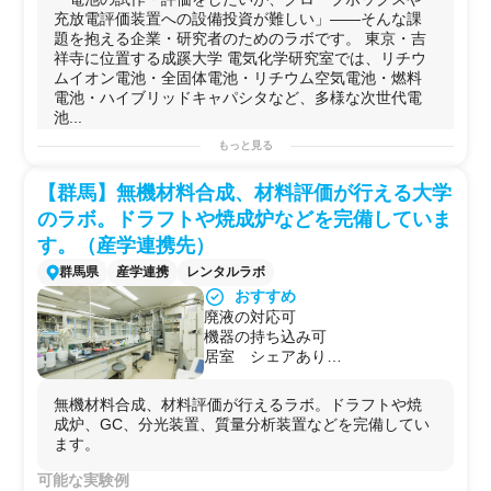
UNICO）。金属Liや揮発性電解液を
充放電評価装置への設備投資が難しい」——そんな課
扱う実験でも、企業ごとに専有して
題を抱える企業・研究者のためのラボです。 東京・吉
使えるため他の利用者と干渉しませ
祥寺に位置する成蹊大学 電気化学研究室では、リチウ
ん。
ムイオン電池・全固体電池・リチウム空気電池・燃料
▪️コインセル〜ラミネートセルま
電池・ハイブリッドキャパシタなど、多様な次世代電
で、試作の全工程が一箇所で完結
池...
スラリー調製（あわとり錬太郎 AR-
100）→塗工（TC-1）→ロールプレ
もっと見る
可能な実験例
ス（HS-CHRP-6080）→真空シール
・
電池
の試作
→充放電評価まで、セル作製の全工
【群馬】無機材料合成、材料評価が行える大学
リチウムイオン電池
（コインセル・ラミネートセル）の
程を同一ラボ内で実施可能。往来の
試作 / 全
固体
電池
セルの作製 /
リチウム
空気
電池
の試作 /
のラボ。ドラフトや焼成炉などを完備していま
手間なく、スムーズに実験を進めら
ハイブリッド
キャパシタ
の作製 / 燃料
電池
の作製
す。（産学連携先）
れます。
・
電気化学
評価
▪️NIMS共同研究でリチウム空気電池
定
電流
充放電試験
・長期サイクル試験 / 交流インピーダン
群馬県
産学連携
レンタルラボ
の出力電流10倍化を達成した専門家
ス測定（EIS） /
サイクリックボルタンメトリー
（
CV
） /
おすすめ
がサポート
イオン
導電率測定 /
回転リングディスク電極
による
触媒
活
廃液の対応可
担当教授はリチウム空気電池・ハイ
性評価
機器の持ち込み可
ブリッドキャパシタ・電解質分子設
・材料・
構造
分析
居室 シェアあり
計の第一人者。JST-ALCA・
Ar雰囲気下での
電極
表面
SPM
観察（
SPM
-9700） / 紫外可
ラボ駐車場利用可能
NEDO・科研費の採択実績を持ち、
視・
赤外
・
蛍光
分光
分析 / 熱重量示差
熱分析
（
TG-DTA
）
「初めての電池実験」から「予算獲
無機材料合成、材料評価が行えるラボ。ドラフトや焼
/
充放電
中発生ガスのオンライン
質量分析
・
ガスクロ
定量
得前のコンサル相談」まで柔軟に対
成炉、GC、分光装置、質量分析装置などを完備してい
分析
/
引張強度
試験 / 電解液の
水分
分析
応します。
ます。
・
その他
▪️14台の充放電試験機で多条件の並
マグネシウム空気
電池
・溶存酸素制御システムの評価 / 第
可能な実験例
行スクリーニングが可能
一原理計算・
充放電
シミュレーション