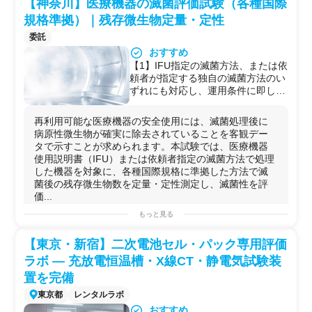
【神奈川】医療機器の滅菌評価試験（各種国際
準拠）、
医療機器の滅菌評価試験
ル数の設計まで含めて伴走できる
（ISO／AAMI／JIS等準拠）
【5】洗浄試験以外に、関連する消
規格準拠）｜残存微生物定量・定性
◆用途例
毒・滅菌評価試験（AAMI／ISO／
委託
【1】再利用可能な医療機器（手術
EN等）も同一ラボ内で実施可能
おすすめ
器具・内視鏡・カテーテル等）の薬
◆受託可能な試験・解析内容
事申請に向けた消毒性能エビデンス
【1】AAMI ST98等の国際規格に準
【1】IFU指定の滅菌方法、または依
取得
拠した医療機器の洗浄評価試験
頼者が指定する独自の滅菌方法のい
【2】新規医療機器のIFU検証・消毒
【2】IFU（医療機器使用説明書）に
ずれにも対応し、運用条件に即した
プロトコル妥当性確認
記載された洗浄方法による評価
評価が可能
【3】既販医療機器の再処理プロト
【3】依頼者指定の洗浄方法（独自
【2】滅菌後の残存微生物につい
再利用可能な医療機器の安全使用には、滅菌処理後に
コル変更時の同等性評価データ取得
プロトコル）による評価
て、定量測定と定性測定の両方に対
病原性微生物が確実に除去されていることを客観デー
【4】ウォッシャーディスインフェ
【4】残留タンパク質量・残留有機
応。リスクレベルや評価目的に応じ
タで示すことが求められます。本試験では、医療機器
クター（WD）等の消毒装置の性能
物量の定量による洗浄性評価
た手法を選択できる
使用説明書（IFU）または依頼者指定の滅菌方法で処理
評価データ取得
【5】関連試験：
医療機器の消毒評
【3】各種国際規格に準拠した試験
した機器を対象に、各種国際規格に準拠した方法で滅
【5】海外市場展開を見据えたAAMI
価試験
（AAMI TIR12／ISO 15883
設計に対応。準拠規格の特定や条件
菌後の残存微生物数を定量・定性測定し、滅菌性を評
／ISO／EN／ASTM規格適合データ
／EN規格／ASTM規格等準拠）、
医
設計についても要望ベースで相談可
価...
の整備
療機器の滅菌評価試験
（ISO／AAMI
能
／JIS等準拠）
【4】試験方法の要望対応・試験計
もっと見る
◆用途例
画の立案いずれの段階からも相談可
【1】再利用可能な医療機器（手術
能
【東京・新宿】二次電池セル・パック専用評価
器具・内視鏡・カテーテル等）の薬
【5】関連する医療機器の洗浄評価
ラボ — 充放電恒温槽・X線CT・静電気試験装
事申請に向けた洗浄性能エビデンス
試験・消毒評価試験との組合せ実施
置を完備
取得
に対応。再生処理プロセス全体を一
【2】新規医療機器のIFU検証・洗浄
機関で評価できる
東京都
レンタルラボ
プロトコル妥当性確認
◆受託可能な試験・解析内容
おすすめ