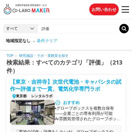
お問い合わせ
地域指定なし
条件クリア
TOP
研究施設・ラボ・実験室を探す
検索結果：すべてのカテゴリ「評価」（213
件）
【東京・吉祥寺】次世代電池・キャパシタの試
作〜評価まで一貫、電気化学専門ラボ
東京都
レンタルラボ
おすすめ
▪️グローブボックスを複数台保有
——企業ごとの専有利用が可能
Ar雰囲気管理されたグローブボック
スを複数台完備（美和製作所・グロ
ーブボックスジャパン・アール・
「電池の試作・評価をしたいが、グローブボックスや