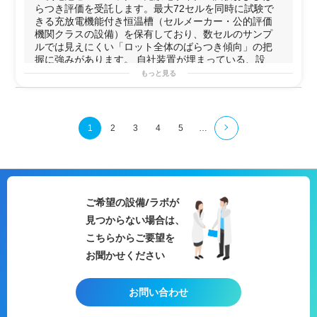
れる。
用途例
圧蒸気→低温滅菌等）に伴う再評価
らつき評価を受託します。最大72セルを同時に試験で
・セルメーカー・公的評価機関しか
・自社
充放電
装置が稼働中で空きがない場合の利用
データ取得
きる充放電機能付き恒温槽（セルメーカー・公的評価
通常保有しない「充放電機能付き恒
・新規事業立ち上げ期に
電池
評価環境を低コスト・短期
【4】海外輸出向け医療機器の国際
機関クラスの設備）を保有しており、数セルのサンプ
温槽」を民間ラボとして保有。外注
間で確保したい場合
規格準拠データ整備
ルでは見えにくい「ロット全体のばらつき傾向」の把
先として国内でも希少な存在。
・海外調達した
電池
パックの
品質
検証
【5】洗浄・消毒・滅菌の3工程を組
握に強みがあります。 自社装置が埋まっている、設
・24時間無人連続運転対応。100〜
・
静電気試験
を設計担当者が自分の手で繰り返しながら
合せた再生処理プロセス全体の有効
備...
もっと見る
数百サイクルの長期試験を預けて走
製品
を仕上げたい開発チーム
性検証
らせ続けることが可能。
・長期サイクル試験（100回〜数百回以上）を外部に預け
用途例
・大型パック（24〜48V系、AGV・
たい場合
・海外から調達したセルの
ロット
品質確認
（容量・イン
フォークリフト・大型ポータブル電
ピーダンスのばらつき評価）
1
2
3
4
5
…
源・鉛電池）にも対応。
・
電池
パックに組み込む前のセル選別・グルーピング
◆ 受託可能な試験内容
・自社装置が稼働中で空きがない期間の
充放電
サイクル
・セル充放電サイクル試験（容量・
試験の外注
電圧・表面温度の経時記録）
・AGV・フォークリフト・大型
ポータブル
電源
向けパッ
・電池パック充放電試験（大型24〜
クの
充放電試験
48V系含む）
・長期在庫品の補充電・廃棄前の
品質確認
ご希望の設備/ラボが
・セルばらつき評価・不活性電池の
・新規
電池
製品
の寿命試験（サイクル数1回〜数百回以
見つからない場合は、
選別
上）
・長期在庫品の補充電・品質確認試
◆納期目安
こちらからご要望を
験
スポット試験：数日〜1週間程度（内容・
サンプル
数によ
お聞かせください
・インピーダンス測定（AC-IR）：
る）
セル〜100Vクラスパックまで
長期サイクル試験：数週間〜数ヶ月（試験条件による）
お問い合わせ