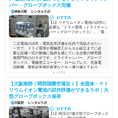
試験設計が可能
バー・グローブボックス完備
◆受託可能な試験・解析内容
神奈川県
レンタルラボ
【1】
脱臭性能試験（JEM1467 附属
書B）
おすすめ
【2】
集じん性能試験（JEM1467 附
【1】リチウムイオン電池の試作に
属書C）
必要な「ドライ環境（ドライチャン
※現時点では、規格改正前の試験
バー＋グローブボックス）」「電極
方法（JEM1467:2015）での対応と
塗工（2ゾーン乾燥炉付きコータ
なります。
ー）」「プレス」「充放電・電気化
二次電池の試作・電気化学評価を社内で完結させたい
【3】
浮遊ウイルス試験（JEM1467
学測定」が一拠点に揃っており、活
一方で、ドライ環境や電極塗工からセル組立までに必
附属書D）
物質の混合からコインセル組立・サ
要な設備一式の整備に負担を感じている企業の研究開
【4】
付着ウイルス試験（JEM1467
イクル評価までワンストップで実施
発部門向けのラボです。ドライチャンバー、グローブ
附属書E）
可能
ボックス、電極塗工コーター、ロールプレス、充放電
【5】
捕捉ウイルス試験（JEM1467
【2】横浜エリアでは希少な、電池
試験機、電気化学測定装置などを一通り備えており、
附属書F）
試作から電気化学評価まで一貫対応
活物質...
もっと見る
【6】
微小粒子状物質（PM2.5）に
可能なラボ
対する除去性能評価試験
【3】充放電試験機・サンプル真空
可能な実験例
（JEM1467 附属書G）
【大阪南部｜関西国際空港近く】全固体・ナト
乾燥機・ヒートシーラーなど主要装
【1】有機系
電極
活
物質
・電解液
成分
・
添加
剤等の
有機合
◆用途例
置を複数台保有しており、複数条
リウムイオン電池の試作評価ができるラボ｜大
成
（ヒュームフード・簡易
ドラフト
・ガス置換
電気炉
・
【1】家庭用空気清浄機の性能評価
件・複数サンプルの並行評価に対応
各種
ミキサー
・真空
乾燥機
等を活用）
型グローブボックス保有
データ取得
可能
【2】
リチウムイオン電池
の
電極
スラリー調製・塗工・乾
【2】業務用空気清浄機の開発・改
大阪府
レンタルラボ
【4】走査型電子顕微鏡（卓上
燥・
プレス
良時の性能比較
SEM）を備えており、電極断面・粒
おすすめ
【3】コインセル／ラミネートセルの組立と
充放電
サイク
【3】除菌デバイスのウイルス抑制
子形態の観察まで同一拠点内で完結
【1】特注の7連大型グローブボック
ル評価
性能評価
【5】機器持ち込みが可能なため、