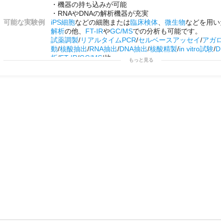
・機器の持ち込みが可能
・RNAやDNAの解析機器が充実
可能な実験例
iPS細胞
などの細胞または
臨床検体
、
微生物
などを用い
解析
の他、
FT-IR
や
GC/MS
での分析も可能です。
試薬調製
/
リアルタイムPCR
/
セルベースアッセイ
/
アガ
動
/
核酸抽出
/
RNA抽出
/
DNA抽出
/
核酸精製
/
in vitro試験
/
析
/
FT-IR
/
GC/MS
/他
もっと見る
用途例
・
メッセンジャー
レベルでの
遺伝子発現量
の解析
・
臨床検体
の
網羅的
な
遺伝子発現量
の解析
・マイクロバイオームの評価
・化合物や開発品の効果/
薬効
の解析や
作用メカニズム
/