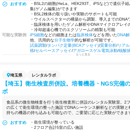
・BSL2の細胞(HeLa、HEK293T、iPSなど)で遺伝
おすすめ
集(ゲノム編集)ができます
・BSL2検体の取り扱いや実験のサポートも可能
・ウイルスベクターの構築から調製、導入までのDNA
・臨床検体を用いたゲノム解析やDNAマイクロアレイ
・冷却超遠心機でのエクソソームの精製も可能
可能な実験例
iPS細胞
などの細胞または
臨床検体
などを用いた
DNA
他、汎用的な
分子生物学
的な解析が可能です。
試薬調製
/
タンパク定量(BCAアッセイ)
/
質量分析
/
リアル
殖
/
セルベースアッセイ
/
アガロースゲル電気泳動
/
核酸
もっと見る
抽出
/
核酸精製
/
エクソソーム精製
/
in vitro試験
/
DNAシ
イクロアレイ解析/
ライブラリー調製
/
遺伝子組み換え
/
(CRISPR-Cas9)
/
ノックダウン実験(siRNA導入)
/
核酸
導
色
/他
埼玉県
レンタルラボ
用途例
・
臨床検体
の
網羅的
な
遺伝子発現量
の解析
・化合物や開発品の効果/
薬効
の解析や
作用メカニズム
/
【埼玉】衛生検査所併設。培養機器・NGS完備
・
HTS
などの
大規模スクリーニング試験
の
予備解析
や
ボ
・
毒性試験
や
安全性試験
・
医薬品
や
化粧品
の
細胞評価
食品系の微生物検査を行う衛生検査所に併設のレンタル実験室。2フ
・
培養上清
や
エクソソーム
の
機能性評価
の広くて衛生環境の整った施設でDNAシーケンス解析などの実験と
持ちの機器の持ち込みも可能なので、ご要望に応じた実験ができま
・衛生環境が整っている
おすすめ
・2フロア合計5室の広い施設