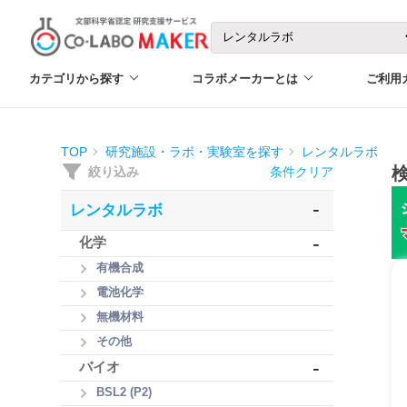
カテゴリから探す
コラボメーカーとは
ご利用
TOP
研究施設・ラボ・実験室を探す
レンタルラボ
絞り込み
条件クリア
-
レンタルラボ
-
化学
有機合成
電池化学
無機材料
その他
-
バイオ
BSL2 (P2)