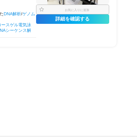
お気に入りに追加
た
DNA解析
/
ゲノム
詳細を確認する
ロースゲル電気泳
DNAシーケンス解
薬理
の解析