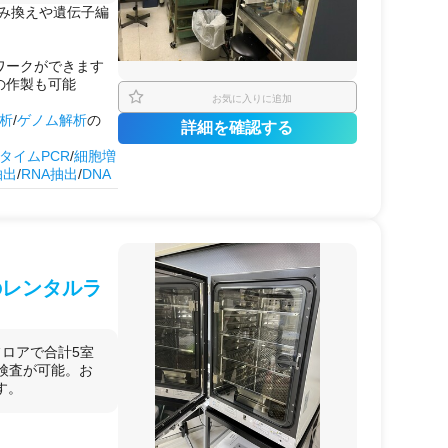
子組み換えや遺伝子編
ワークができます
の作製も可能
お気に入りに追加
解析
/
ゲノム解析
の
詳細を確認する
タイムPCR
/
細胞増
抽出
/
RNA抽出
/
DNA
ーケンス解析
/
DNA
マ
遺伝子編集
入/
蛍光染色
/
免疫染
薬理
の解析
のレンタルラ
条件検討
ロアで合計5室
検査が可能。お
す。