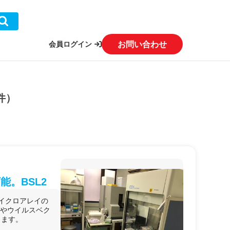
お問い合わせ
会員ログイン
件）
。BSL2
マイクロアレイの
析やウイルスベク
きます。