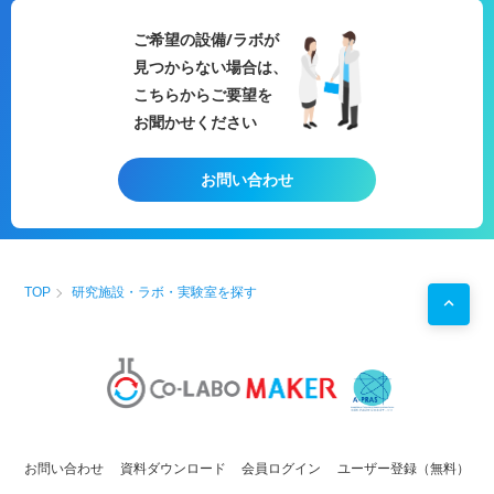
試験
/光
安全性試験
/
薬物動態試験
/
細胞毒性試験
・
細胞培養
ご希望の設備/ラボが
・組織切片作成・観察・保存
見つからない場合は、
・
医療
系に関する試験
・
医療
技術トレーニング
こちらからご要望を
用途例
お聞かせください
・
循環器
領域の試験
研究
・
医療機器
の安全性及び
操作性
の試験
研究
・
医療
技術のトレーニング（
循環器
、内視鏡治療、カテ
お問い合わせ
ーテル治療）
・
医薬品
開発
TOP
研究施設・ラボ・実験室を探す
お問い合わせ
資料ダウンロード
会員ログイン
ユーザー登録（無料）