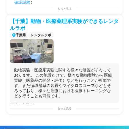
確認試験
）
★
害虫
の
殺虫効果
試験 （
殺虫効果
について評価）
もっと見る
※ 試験対象
薬剤
等 →
スプレー剤
、
液剤
、
置き型
薬剤
、
ペット
【千葉】動物・医療薬理系実験ができるレンタ
用
シャンプー
など
ルラボ
素材等 → 網戸、
マット
・布団、
薬剤加工材
、
新素
千葉県
レンタルラボ
材
など
家電
等 →
忌避
・殺虫器、捕縛器など
動物実験・医療系実験に関する様々な装置がそろって
おります。 この施設だけで、様々な動物実験から医療
実験（医薬品の開発・評価）などを行うことが可能で
す。また循環器系の装置やマイクロスコープなどもそ
ろっており、様々な治療における医療トレーニングな
どを行うことも可能です。
可能な実験例
もっと見る
＜
動物
・
薬理試験
＞
急性毒性試験
/
反復投与毒性試験
/
安全性試験
/口腔粘膜
刺激
性試験
/
刺激性試験
/
毒性試験
/
遺伝毒性試験
/
がん原性試験
/
生殖発生毒性試験
/
皮膚感作性試験
/
局所刺激性試験
/
抗原性