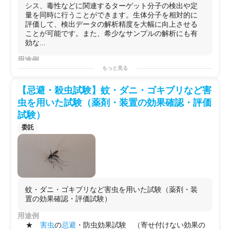
シス、毒性などに関連するターゲット分子の検出や定
量を同時に行うことができます。生体分子を相対的に
評価して、検出データの解析精度を大幅に向上させる
ことが可能です。また、希少なサンプルの解析にも有
効な...
用途例
下記
サンプル
からの各種
生体分子
（約500種類）の定量が
もっと見る
可能です。
・
血清
／
血漿
【忌避・殺虫試験】蚊・ダニ・ゴキブリなど害
・各種
生体試料
虫を用いた試験（薬剤・装置の効果確認・評価
・
培養上清
試験）
・細胞／組織
抽出
液
委託
蚊・ダニ・ゴキブリなど害虫を用いた試験（薬剤・装
置の効果確認・評価試験）
用途例
★
害虫
の
忌避
・防虫効果試験 （寄せ付けない効果の