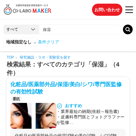
お問い合わせ
地域指定なし
条件クリア
TOP
研究施設・ラボ・実験室を探す
検索結果：すべてのカテゴリ「保湿」（4
件）
化粧品/医薬部外品/保湿/美白/シワ/専門医監修
の有効性試験
委託
おすすめ
・業界最短の納期(依頼～報告書)
・皮膚科専門医とフォトグラファー
が監修
・リーズナブルで信頼の品質
・被験者数やその他の試験条件、納
化粧品や医薬部外品の保湿試験や美白試験、シワ試験