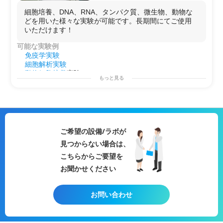
細胞培養、DNA、RNA、タンパク質、微生物、動物な
どを用いた様々な実験が可能です。長期間にてご使用
いただけます！
可能な実験例
免疫学実験
細胞解析実験
動物細胞培養
実験
もっと見る
動物細胞
工学実験
タンパク質
解析実験
遺伝子工学実験
遺伝子解析
実験
生物実験
動物組織実験
ご希望の設備/ラボが
機器分析実験
見つからない場合は、
医薬品
分析実験
基礎
遺伝子実験
こちらからご要望を
タンパク質
精製
実験
お聞かせください
動物
生理学実験
化粧品
応用実験
スキンケア
製品
開発
お問い合わせ
微生物実験
食品
衛生実験
動物
生理学実験