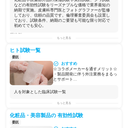
期のご要望も可能な限り対応
などの有効性試験をリーズナブルな価格で業界最短の
・倫理審査も委託可能
納期で実施。皮膚科専門医とフォトグラファーが監修
・試験デザインの提案から報告書作
しており、信頼の品質です。倫理審査委員会も設置し
成まで完結
ており、試験条件、納期のご要望も可能な限り対応で
初めてでも安心。
用途例
もっと見る
【試験項目一覧(1項目から実施可能)】
・
保湿試験
ヒト試験一覧
・
美白試験
・
シワ試験
委託
・
その他
の試験(ご要望に応じて評価)
おすすめ
※
スクリーニング試験
も可能です
☆コラボメーカーを通すメリット☆
【試験品】
・製品開発に伴う外注業務をまるっ
・
化粧品
とサポート
・
医薬部外品
・抗菌・抗ウイルス試験・安全性試
・
その他
(肌に触れる
日用品
や
衣類
など)
験・有効性試験などもまとめて受託
人を対象とした臨床試験一覧
【試験概要】
可能
・
被験者
：健康成
人
、男女、
日本人
・パッチテスト
・
被験者
数：適切な
人
数で実施(試験項目による)
もっと見る
・アレルギーテスト（RIPT）
・報告書納期目安：試験項目による
・スティンギングテスト
・
医薬部外品
の
倫理審査
：実施可能
化粧品・美容製品の 有効性試験
・ノンコメドジェニックテスト
・SPF/PA測定
委託
・抗シワ機能評価試験