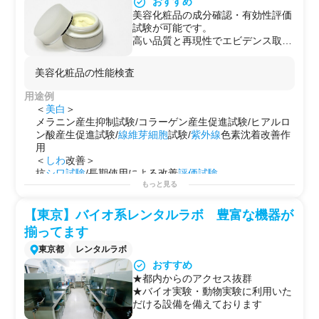
おすすめ
・美白機能評価試験
美容化粧品の成分確認・有効性評価
【実際のお問い合わせ事例】
試験が可能です。
☆保湿効果を確認したい
高い品質と再現性でエビデンス取
製品：化粧品クリーム・美容液 ・
得、データ解析、論文作成の支援し
洗顔料
ます。
ご提案試験内容：保湿、ハリ弾力試
美容化粧品の性能検査
【提供試験のポイント】
験
ヒトや細胞を用いた有効性試験をサ
用途例
人数：１群５人から
ポートします。
＜
美白
＞
☆必要な安全性試験を教えてほしい
独自のネットワークにより、基礎研
メラニン産生抑制試験/コラーゲン産生促進試験/ヒアルロ
製品：化粧品区分のクリーム
究だけでなく大学やクリニックと連
ン酸産生促進試験/
線維芽細胞
試験/
紫外線
色素沈着改善作
ご提案試験内容：パッチテスト、累
携した臨床試験を実現します。
用
積刺激および感作試験(RIPT)、
＜
しわ
改善＞
敏感肌対象の方には
抗
シワ試験
/長期使用による改善
評価試験
敏感肌対象パッチテスト、スティン
＜
保湿
・バリア効果＞
ギングテスト
もっと見る
皮膚
保湿試験
/乾燥ストレス保護試験/角層
水分
量測定/肌理
（
キメ
）解析/表皮細胞を用いたバリア機能促進
【東京】バイオ系レンタルラボ 豊富な機器が
＜
育毛
＞
揃ってます
毛髪
水分
量測定試験/毛乳頭細胞活性化試験/毛穴改善試験/
細胞賦活試験
東京都
レンタルラボ
おすすめ
★都内からのアクセス抜群
★バイオ実験・動物実験に利用いた
だける設備を備えております