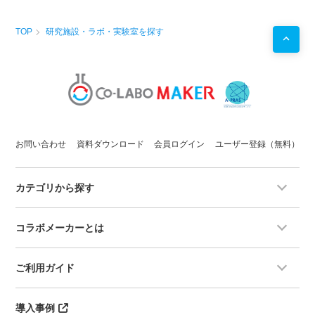
植物
病理
学実験
醸造分析
植物細胞工学実験
TOP
研究施設・ラボ・実験室を探す
用途例
・
研究
プロジェクトを始める前の
予備実験
などに！
・自社で行えない
サイドプロジェクト
を行う場としての
使用
お問い合わせ
資料ダウンロード
会員ログイン
ユーザー登録（無料）
カテゴリから探す
コラボメーカーとは
ご利用ガイド
導入事例