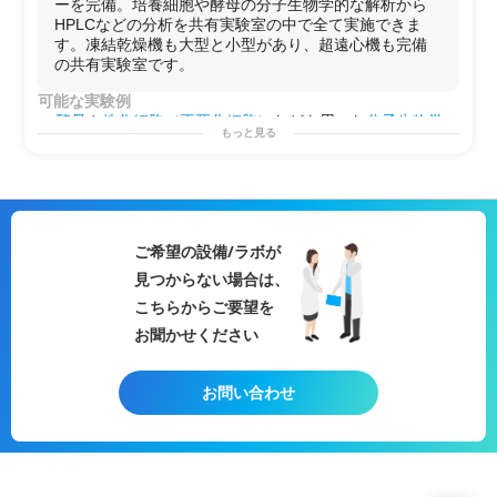
ーを完備。培養細胞や酵母の分子生物学的な解析から
・廃液の処理も施設で対応可
理
の解析
HPLCなどの分析を共有実験室の中で全て実施できま
・
HTS
などの
大規模スクリーニング試験
の
予備解析
や
条
す。凍結乾燥機も大型と小型があり、超遠心機も完備
件検討
の共有実験室です。
・
毒性試験
や
安全性試験
・
医薬品
や
化粧品
の
細胞評価
可能な実験例
・
培養上清
や
エクソソーム
の
機能性評価
酵母
や
株化細胞
（
不死化細胞
）などを用いた
分子生物学
もっと見る
・第2のラボとして！
的な試験、
製剤
学的または
生化学
的な分析の実施が可能
・
研究
プロジェクトを始める前の
予備実験
などに！
です。
・自社で行えない
サイドプロジェクト
を行う場としての
タンパク定量(BCAアッセイ)
/
リアルタイムPCR
/
セルベー
使用
スアッセイ
/
アガロースゲル電気泳動
/
核酸抽出
/
RNA抽
出
/
DNA抽出
/
タンパク質抽出
/
核酸精製
/
エクソソーム精
製
/
in vitro試験
/
プレートベースアッセイ
/
ライブラリー調
ご希望の設備/ラボが
製
/
遺伝子組み換え
/
遺伝子編集(CRISPR-Cas9)
/
ノックダ
見つからない場合は、
ウン実験(siRNA導入)
/
粒度
解析/
粒度分布
測定/
低分子化合
物
の定量解析/他
こちらからご要望を
用途例
お聞かせください
・
酵母
を用いた
エクソソーム
などの
製品
開発の基礎
研究
・
メッセンジャー
レベルでの
遺伝子発現量
の解析
・
培養上清
や
エクソソーム
の
精製
お問い合わせ
・第2のラボとして！
・
研究
プロジェクトを始める前の
予備実験
などに！
・自社で行えない
サイドプロジェクト
を行う場としての
使用