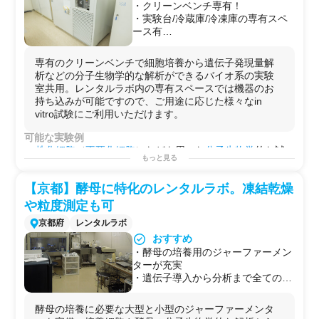
・クリーンベンチ専有！
・実験台/冷蔵庫/冷凍庫の専有スペ
ース有
・解析機器をお持ち込みいただけま
す
専有のクリーンベンチで細胞培養から遺伝子発現量解
・分子生物学的な解析に必要な機器
析などの分子生物学的な解析ができるバイオ系の実験
が揃っています
室共用。レンタルラボ内の専有スペースでは機器のお
・大型オートクレーブや超遠心機も
持ち込みが可能ですので、ご用途に応じた様々なin
完備
vitro試験にご利用いただけます。
可能な実験例
株化細胞
（
不死化細胞
）などを用いた
分子生物学
的な試
もっと見る
験の実施が可能です。
試薬調製
/
タンパク定量(BCAアッセイ)
/
ELISA
/
ウエスタン
【京都】酵母に特化のレンタルラボ。凍結乾燥
ブロッティング(western
blotting)
/
リアルタイムPCR
/
細胞
増殖
/
セルベースアッセイ
/
アガロースゲル電気泳動
/
核酸抽
や粒度測定も可
出
/
RNA抽出
/
DNA抽出
/
タンパク質抽出
/
核酸精製
/
エクソソ
京都府
レンタルラボ
ーム精製
/
in vitro試験
/
SDS-PAGE
/
化合物スクリーニング
/
おすすめ
プレートベースアッセイ
/
ライブラリー調製
/
遺伝子組み換
・酵母の培養用のジャーファーメン
え
/
遺伝子編集(CRISPR-Cas9)
/
ノックダウン実験(siRNA導
ターが充実
入)
/
蛍光染色
/
免疫染色
/他
・遺伝子導入から分析まで全ての解
用途例
析が実験室内で完結
・
メッセンジャー
や
タンパク質
レベルでの
遺伝子発現量
・凍結乾燥機、超遠心機、粒度分布
の解析
酵母の培養に必要な大型と小型のジャーファーメンタ
計など関連機器も充実
・化合物や開発品の効果/
薬効
の解析や
作用メカニズム
/
薬