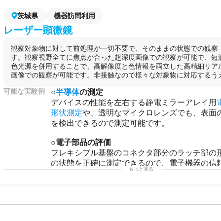
の実証データ取得を目的に利用するケース。
・自社
クリーンルーム
を持たない
研究
機関・スタート
茨城県
機器訪問利用
飛沫の基礎
研究
や
製品
プロトタイプの評価に単発利用
レーザー顕微鏡
観察対象物に対して前処理が一切不要で、そのままの状態での観察
す。観察視野全てに焦点が合った超深度画像での観察が可能で、短
色光源を併用することで、高解像度と色情報を両立した高精細リア
画像での観察が可能です。非接触なので様々な対象物に対応するうえ、
可能な実験例
○
半導体
の測定
デバイスの性能を左右する静電ミラーアレイ用
形状測定
や、透明なマイクロレンズでも、表面
を検出できるので測定可能です。
○電子部品の評価
フレキシブル基盤のコネクタ部分のラッチ部の
の状態を正確に測定できるので、電子機器の信
もっと見る
ことができます。
○
機能性
素材の測定
塗料
や粘着テープのように粘性があるもの、
繊
あるもの、ゴムなどのように弾性があるもので