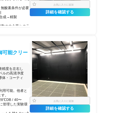
お気に入りに追加
水・無酸素条件が必要
詳細を確認する
能
、合成→精製
複数の大企業とのラ
室。
した
低分子
～中
分子
/
LC-MS
/
試薬調製
/
制御可能クリー
りたいスタートアッ
のラボで
天然物化学
働率の問題で実験が
験精度を左右し
内の設備充実ラボを
1レベルの高清浄度
導体・コーティ
を
探索
・
最適化
した
門の教授への技術相
有で利用可能。他者と
どの有
機材
料を調
ます。
全に利用できる
℃DB / 40〜
お気に入りに追加
るために掛け持ち利
度に管理した実験環
研究
者にも対応でき
詳細を確認する