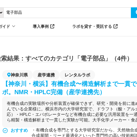
ガイド
導入事例
ラボを貸す・受託する
検索結果：すべてのカテゴリ「電子部品」（4件）
神奈川県
産学連携
レンタルラボ
【神奈川・横浜】有機合成〜構造解析まで一貫で
ボ。NMR・HPLC完備（産学連携先）
有機合成の実験場所や分析装置が確保できず、研究・開発を前に進
んでいる企業様に。横浜市内の大学研究室で、ドラフト（酸・アル
応）・HPLC・エバポレーターなど有機合成に必要な汎用装置を一
ら精製・構造解析まで一貫した実験が可能。大手化学メーカー・食品商
・有機合成を専門とする大学研究室だから、天然物合
おすすめ
合成展開・リード最適化といった専門性の高い技術相