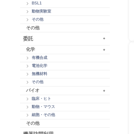
BSL1
動物実験室
その他
その他
委託
+
化学
+
有機合成
電池化学
無機材料
その他
バイオ
+
臨床・ヒト
動物・マウス
細胞・その他
その他