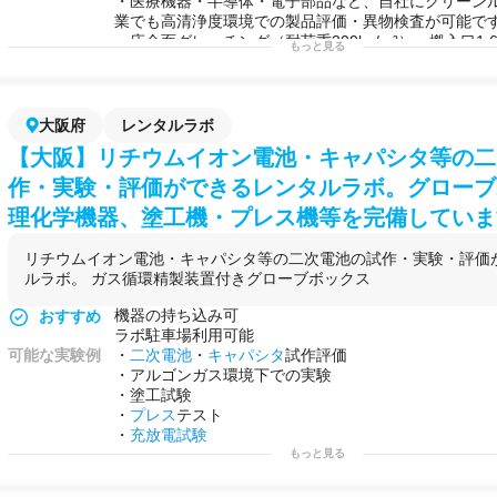
・医療機器・半導体・電子部品など、自社にクリーン
業でも高清浄度環境での製品評価・異物検査が可能で
・床全面グレーチング（耐荷重300kg/m²）・搬入口1,60
もっと見る
で大型・重量装置の持ち込みに対応。スピンコーター
ま搬入できます。
・オプションで微粒子可視化撮影（映像データ取得）
可視化・記録が一か所で完結します。
大阪府
レンタルラボ
可能な実験例
・
微粒子
可視化
撮影・映像データ取得
【大阪】リチウムイオン電池・キャパシタ等の二
・機器からの発塵測定
・気流実験・流れの
可視化
作・実験・評価ができるレンタルラボ。グローブ
・飛沫・エアロゾル挙動検証
理化学機器、塗工機・プレス機等を完備していま
・
医療機器
・
製薬
製品
の
清浄
度評価
・
半導体
・電子部品の
異物
検査・
清浄
度確認
リチウムイオン電池・キャパシタ等の二次電池の試作・実験・評価
・
スピン
コーター
塗布
実験（重量物搬入対応）
ルラボ。 ガス循環精製装置付きグローブボックス
・塗工・乾燥工程実験（水系・
溶剤
系
塗料
）
・温
湿度
制御下での素材・
フィルム
評価実験
機器の持ち込み可
おすすめ
・空調・換気システムの性能実証実験
ラボ駐車場利用可能
用途例
・
医療機器
メーカーが、
製品
の
清浄
度基準への適合確
可能な実験例
・
二次電池
・
キャパシタ
試作評価
ル挙動の評価を、自社設備なしで高
清浄
度環境にて実
・アルゴンガス環境下での実験
・
半導体
・電子部品メーカーが、
製造
後の部品に
混入
・塗工試験
因特定を、IS
O
Class 1環境を活用するケース。
・
プレス
テスト
・
フィルム
・
コーティング
材料メーカーが、
スピン
コ
・
充放電試験
を持ち込み
クリーンルーム
内で
塗布
・乾燥プロセスの
もっと見る
ス。
・空調・換気システムメーカーが、制御環境下での気