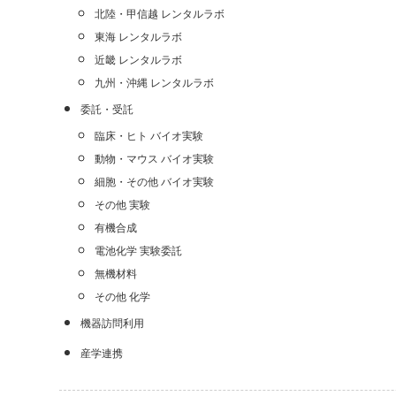
北陸・甲信越 レンタルラボ
東海 レンタルラボ
近畿 レンタルラボ
九州・沖縄 レンタルラボ
委託・受託
臨床・ヒト バイオ実験
動物・マウス バイオ実験
細胞・その他 バイオ実験
その他 実験
有機合成
電池化学 実験委託
無機材料
その他 化学
機器訪問利用
産学連携