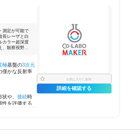
アップが、
微粒子
・
するケース。
・測定が可能で
波長レーザと白
ルカラー超深度
観察視野...
電極
基盤の
3次元
の僅かな反射率
お気に入りに追加
詳細を確認する
形状や、
接続
時
頼性を評価する
維
などの軟性が
も
非接触
での表