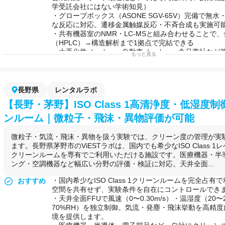
学受託会社にはない学術知見）
・グローブボックス（ASONE SGV-65V）完備で無
な反応に対応。遷移金属触媒反応・不斉合成も実施可
・共有機器室のNMR・LC-MSと組み合わせることで
（HPLC）→構造解析まで1拠点で完結できる
・大手化学メーカー・自動車メーカー・食品商社など
もっと見る
ボシェア実績があり、産学連携の手続きに慣れた研究
可能な実験例
反応経路
の
最適化
や
生理活性物質
の
合成展開
を中心と
の
有機合成
が可能です。
化合物合成
/
TLC
/
精製
/
HPLC
/
構造解析
/
NMR
/
分子量測定
長野県
レンタルラボ
光触媒
反応/
マイクロ波合成
/他
【長野・茅野】ISO Class 1高清浄度・低湿度
用途例
・自社に
有機合成
設備がなく外部のラボを一時的に借
プ・ベンチャーが、
グローブボックス
・
ドラフト
完備
ンルーム｜微粒子・飛沫・異物評価が可能
や低〜中
分子
の合成実験を進めたい場合に活用できる
・大企業の
研究
員が社内ラボの
スペース
不足・装置稼
微粒子・気流・飛沫・異物を扱う実験では、クリーン度の管理が実
滞っている際に、都市圏からのアクセスが良い横浜市
ます。長野県茅野市のViESTラボは、国内でも希少なISO Class 
拠点として定期的に利用できる
クリーンルームを専有でご利用いただける施設です。医療機器・半
・
食品
・素材・化学メーカーが特定化合物の合成経路
ング・空調機器など幅広い分野の評価・検証に対応。天井全面...
いが社内リソースが限られている場合に、
有機合成
専
談と実験インフラをセットで活用できる
・国内希少なISO Class 1クリーンルームを完全占
おすすめ
・
半導体
・電子部品メーカーが
接着
剤や
UV
硬化
樹脂
な
空間を共有せず、実験条件を自在にコントロールでき
製・評価したい際に、
溶剤
を扱える
ドラフト
環境を安
・天井全面FFUで風速（0〜0.30m/s）・温湿度（20〜28
・大学や公的機関の
研究
者が自室の
スペース
を補完す
70%RH）を独立制御。気流・発塵・飛沫挙動を高精
用する場合にも、土曜の利用が可能なため副業・兼務
境を提供します。
る