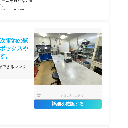
ルームを持たない企
す。
0mm×2,000mm
や試験装置をそのま
が可能。実験結果の
次電池の試
ボックスや
す。
ができるレンタ
認や飛沫・エアロゾ
施するケース。
お気に入りに追加
した
異物
の検査・原
詳細を確認する
ーター
等の重量装置
評価を実施するケー
流
可視化
や発塵性能