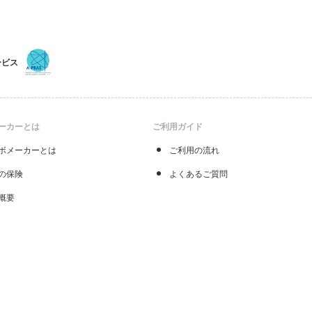
面測定が可能です。
○細胞内
物質
の挙動観察（医学・生理学用）
一つの細胞内
物質
が刺激を受けた時に、他の細
挙動するかを観察することができます。
ービス
※組織により上記実験ができない場合がございます。
ーカーとは
ご利用ガイド
ボメーカーとは
ご利用の流れ
の保険
よくあるご質問
概要