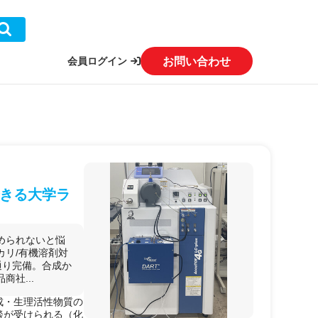
お問い合わせ
会員ログイン
きる大学ラ
められないと悩
カリ/有機溶剤対
通り完備。合成か
社...
成・生理活性物質の
談が受けられる（化