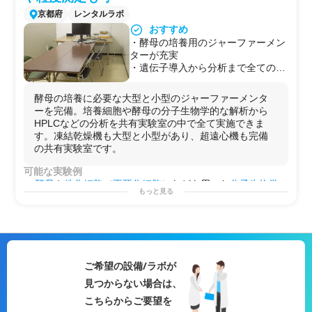
核酸抽出
/
RNA抽出
/
DNA抽出
/
タンパク質抽出
/
核酸精製
/
in
京都府
レンタルラボ
vitro試験
/
化合物スクリーニング
/
プレートベースアッセイ
/
おすすめ
他
・酵母の培養用のジャーファーメン
用途例
ターが充実
・
医薬品
などの
候補化合物
の合成から細胞での活性評価
・遺伝子導入から分析まで全ての解
・
有機合成
と
細胞培養
の両方の
技術習得
析が実験室内で完結
・新規プロジェクトの事前検証
・凍結乾燥機、超遠心機、粒度分布
酵母の培養に必要な大型と小型のジャーファーメンタ
計など関連機器も充実
ーを完備。培養細胞や酵母の分子生物学的な解析から
・廃液の処理も施設で対応可
HPLCなどの分析を共有実験室の中で全て実施できま
す。凍結乾燥機も大型と小型があり、超遠心機も完備
の共有実験室です。
可能な実験例
酵母
や
株化細胞
（
不死化細胞
）などを用いた
分子生物学
もっと見る
的な試験、
製剤
学的または
生化学
的な分析の実施が可能
です。
タンパク定量(BCAアッセイ)
/
リアルタイムPCR
/
セルベー
スアッセイ
/
アガロースゲル電気泳動
/
核酸抽出
/
RNA抽
出
/
DNA抽出
/
タンパク質抽出
/
核酸精製
/
エクソソーム精
製
/
in vitro試験
/
プレートベースアッセイ
/
ライブラリー調
ご希望の設備/ラボが
製
/
遺伝子組み換え
/
遺伝子編集(CRISPR-Cas9)
/
ノックダ
見つからない場合は、
ウン実験(siRNA導入)
/
粒度
解析/
粒度分布
測定/
低分子化合
物
の定量解析/他
こちらからご要望を
用途例