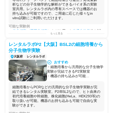
・分子生物学的な解析に必要な機器
析などの分子生物学的な解析ができるバイオ系の実験
が揃っています
室共用。レンタルラボ内の専有スペースでは機器のお
・大型オートクレーブや超遠心機も
持ち込みが可能ですので、ご用途に応じた様々なin
完備
vitro試験にご利用いただけます。
可能な実験例
株化細胞
（
不死化細胞
）などを用いた
分子生物学
的な試
もっと見る
験の実施が可能です。
試薬調製
/
タンパク定量(BCAアッセイ)
/
ELISA
/
ウエスタン
レンタルラボP2【大阪】BSL2の細胞培養から
ブロッティング(western
blotting)
/
リアルタイムPCR
/
細胞
増殖
/
セルベースアッセイ
/
アガロースゲル電気泳動
/
核酸抽
分子生物学実験
出
/
RNA抽出
/
DNA抽出
/
タンパク質抽出
/
核酸精製
/
エクソソ
大阪府
レンタルラボ
ーム精製
/
in vitro試験
/
SDS-PAGE
/
化合物スクリーニング
/
おすすめ
プレートベースアッセイ
/
ライブラリー調製
/
遺伝子組み換
・細胞培養から汎用的な分子生物学
え
/
遺伝子編集(CRISPR-Cas9)
/
ノックダウン実験(siRNA導
実験が完結できるP2実験室
入)
/
蛍光染色
/
免疫染色
/他
・機器の持ち込みが可能
用途例
・臨床検体の取り扱いが可能
・
メッセンジャー
や
タンパク質
レベルでの
遺伝子発現量
の解析
細胞培養からPCRなどの汎用的な分子生物学実験が完
・化合物や開発品の効果/
薬効
の解析や
作用メカニズム
/
薬
結できるレンタル実験室。P2/BSL2なので、ヒト由来の
理
の解析
初代培養細胞や幹細胞、株化細胞(HeLa、HEK293等)の
・
HTS
などの
大規模スクリーニング試験
の
予備解析
や
条
取り扱いが可能。機器のお持ち込みも可能で自由な実
件検討
験ができます。
・
毒性試験
や
安全性試験
・
医薬品
や
化粧品
の
細胞評価