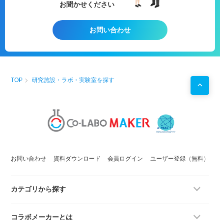
お聞かせください
・
酵母
を用いた
エクソソーム
などの
製品
開発の基礎
研究
・
メッセンジャー
レベルでの
遺伝子発現量
の解析
・
培養上清
や
エクソソーム
の
精製
お問い合わせ
・第2のラボとして！
・
研究
プロジェクトを始める前の
予備実験
などに！
・自社で行えない
サイドプロジェクト
を行う場としての
使用
TOP
研究施設・ラボ・実験室を探す
お問い合わせ
資料ダウンロード
会員ログイン
ユーザー登録（無料）
カテゴリから探す
コラボメーカーとは