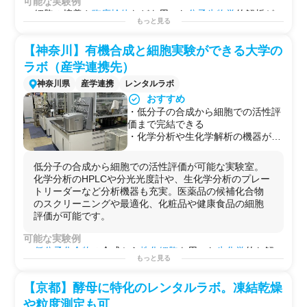
可能な実験例
・
培養上清
や
エクソソーム
の
機能性評価
細胞の培養や
臨床検体
などを用いた
分子生物学
的解析が
もっと見る
・第2のラボとして！
可能です。
・
研究
プロジェクトを始める前の
予備実験
などに！
試薬調製
/
タンパク定量
/
ウエスタンブロッティン
・自社で行えない
サイドプロジェクト
を行う場としての
【神奈川】有機合成と細胞実験ができる大学の
グ
/
western
blotting
/
PCR
/
細胞増殖
/
セルベースアッセイ
/
ア
使用
ガロースゲル電気泳動
/
核酸抽出
/
RNA抽出
/
DNA抽出
/
タン
ラボ（産学連携先）
パク質抽出
/
核酸精製
/
in_vitro試験
/
SDS-PAGE
/
ライブラリ
神奈川県
産学連携
レンタルラボ
ー調製
/
遺伝子組み換え
/
遺伝子編集
/
CRISPR-Cas9
/
ノック
おすすめ
ダウン実験
/
siRNA導入
/
蛍光染色
/
免疫染色
/他
・低分子の合成から細胞での活性評
用途例
価まで完結できる
・
メッセンジャー
や
タンパク質
レベルでの
遺伝子発現量
・化学分析や生化学解析の機器が充
の解析
実
・化合物や開発品の効果/
薬効
の解析や
作用メカニズム
/
薬
・合計150m2以上の広い実験室
理
の解析
低分子の合成から細胞での活性評価が可能な実験室。
・
毒性試験
や
安全性試験
化学分析のHPLCや分光光度計や、生化学分析のプレー
・
医薬品
や
化粧品
の
細胞評価
トリーダーなど分析機器も充実。医薬品の候補化合物
・自社で行えない
サイドプロジェクト
を行う場としての
のスクリーニングや最適化、化粧品や健康食品の細胞
使用
評価が可能です。
可能な実験例
低分子化合物
の合成から
株化細胞
を用いた
生化学
的な解
もっと見る
析が可能です。
化合物合成
/
TLC
/
精製
/
HPLC
/
構造解析
/
NMR
/
IR
/
分子量測
【京都】酵母に特化のレンタルラボ。凍結乾燥
定
/
LC-MS
/
試薬調製
/
タンパク質定量
/
ELISA
/
ウエスタンブ
ロッティング
/
SDS-PAGE
/
細胞増殖
/
セルベースアッセイ
/
や粒度測定も可