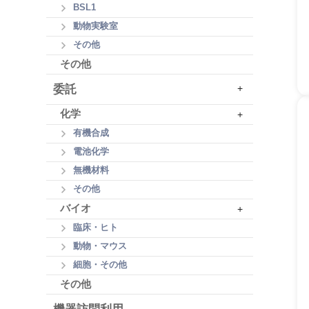
BSL1
動物実験室
その他
その他
委託
+
化学
+
有機合成
電池化学
無機材料
その他
バイオ
+
臨床・ヒト
動物・マウス
細胞・その他
その他