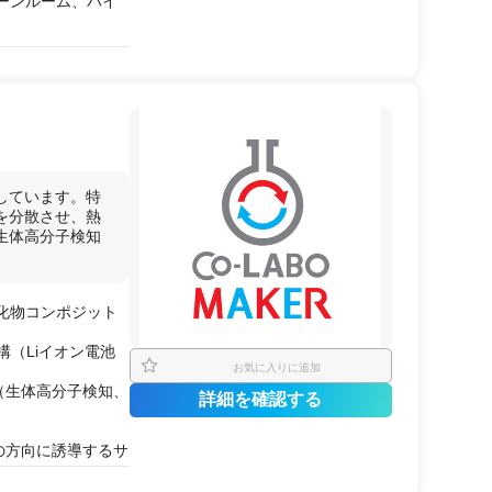
リーンルーム、バイ
ンナノチューブ、ナ
しています。特
を分散させ、熱
生体高分子検知
視野回折観察
スの
SEM観察
化物コンポジット
（Liイオン電池
お気に入りに追加
性
（生体高分子検知、
素
の
深さ方向
分布
詳細を確認する
の方向に誘導するサ
分布
計測）
の摩擦摩耗特性や加
がん細胞
の
共焦点レ
摺動部や半導体放熱