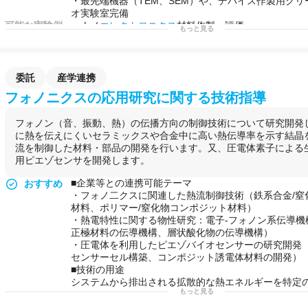
・最先端機器（TEM、SEM）や、デバイス作製用ク
オ実験室完備
可能な実験例
・ナノ
エレクトロニクス
材料作製・評価
もっと見る
・
DNA
、
細胞培養
、
たんぱく質
の解析、
形態観察
・ナノカーボン材料合成、評価（
フラーレン
、カーボ
ノグラファイト、
グラフェン
）
・バイオ、ナノ融合
研究
委託
産学連携
用途例
・
バイオセンサ
開発
フォノニクスの応用研究に関する技術指導
・マイクロ流路作製
・電子デバイス作製
フォノン（音、振動、熱）の伝播方向の制御技術について研究開発
・
電子線
描画装置によるレジストパーターン作製
に熱を伝えにくいセラミックスや合金中に高い熱伝導率を示す結晶
・
FIB
を利用した
TEM
用
薄膜
作製
流を制御した材料・部品の開発を行います。又、圧電体素子による
・コバルト内包カーボンナノアニオンの
TEM
像と制限
用ピエゾセンサを開発します。
・空中配線された量子ドットを有するナノ電子デバイ
・デオキシリボ
核酸
（
DNA
）の
AFM観察
■企業等との連携可能テーマ
おすすめ
・
CM
Cマグネティック
ナノ粒子
の
FT-IR
分析
・フォノ二クスに関連した熱流制御技術（鉄系合金/窒
・単層CNTの
ラマン
マッピング
材料、ポリマー/窒化物コンポジット材料）
・量子ドットの励起
蛍光
すペクトル（N
IR
-PLE）
・熱電特性に関する物性研究：電子-フォノン系伝導機構
・
XPS
による
グラフェン
構造
の評価
正極材料の伝導機構、層状酸化物の伝導機構）
・オージェ電子
分光
による酸化
グラフェン
の
薄膜
依存
・圧電体を利用したピエゾバイオセンサーの研究開発
・
飛行時間型二次イオン質量分析装置
による
Si
と
O
元
センサーセル構築、コンポジット誘電体材料の開発）
・超電導材料の
磁気特性
（SQUID/VSM)測定
■技術の用途
・硫酸銅の
TG-DTA
曲線
システムから排出される拡散的な熱エネルギーを特定
・カーボン材料の
窒素ガス
吸脱等温線（
比表面積
細孔
もっと見る
ーマルフォノ二クス技術を開発することで材料・部品
・
核
およびアクチンフィラメントを
蛍光染色
した食道
熱冷却特性を改善するために、エンジンやモーターの