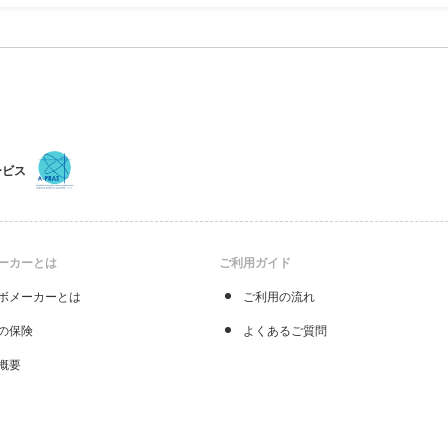
ーザー顕微鏡
観察
基板に適用します。
・
アポトーシス
を起こしたJurket Cellsの
蛍光染
（
セル
・ポリイプシロンカプロラクトンの
MALDI-TOF-MS
に
ービス
ーカーとは
ご利用ガイド
ボメーカーとは
ご利用の流れ
の保険
よくあるご質問
概要