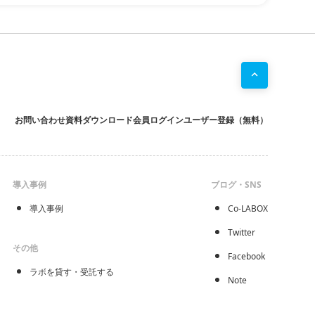
ソータ
）
よる
構造解析
お問い合わせ
資料ダウンロード
会員ログイン
ユーザー登録（無料）
導入事例
ブログ・SNS
導入事例
Co-LABOX
Twitter
その他
Facebook
ラボを貸す・受託する
Note