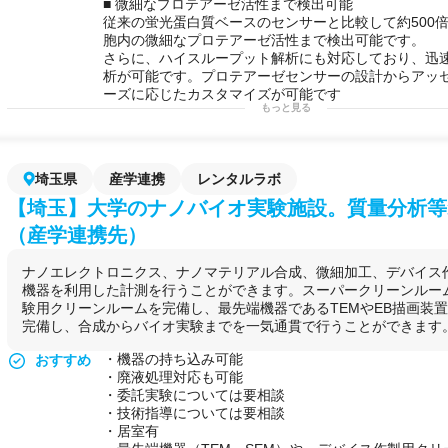
■ 微細なプロテアーゼ活性まで検出可能
従来の蛍光蛋白質ベースのセンサーと比較して約500
胞内の微細なプロテアーゼ活性まで検出可能です。
さらに、ハイスループット解析にも対応しており、迅
析が可能です。プロテアーゼセンサーの設計からアッ
ーズに応じたカスタマイズが可能です
もっと見る
用途例
抗ウイルス
薬のターゲット
探索
による
治療薬
開発
埼玉県
産学連携
レンタルラボ
【埼玉】大学のナノバイオ実験施設。質量分析等
（産学連携先）
ナノエレクトロニクス、ナノマテリアル合成、微細加工、デバイス
機器を利用した計測を行うことができます。スーパークリーンルー
験用クリーンルームを完備し、最先端機器であるTEMやEB描画装
完備し、合成からバイオ実験までを一気通貫で行うことができます
・機器の持ち込み可能
おすすめ
・廃液処理対応も可能
・委託実験については要相談
・技術指導については要相談
・居室有