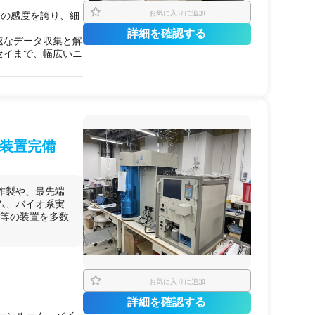
お気に入りに追加
倍の感度を誇り、細
詳細を確認する
速なデータ収集と解
セイまで、幅広いニ
装置完備
作製や、最先端
ム、バイオ系実
置等の装置を多数
。
お気に入りに追加
詳細を確認する