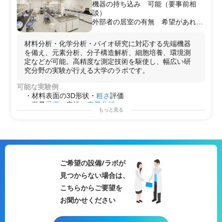
機器の持ち込み 可能（要事前相
談）
外部者の居室の有無 希望があれば
控室の利用等を検討いただける
駐車場 学内の共通駐車場を利用可
材料分析・化学分析・バイオ研究に対応する先端機器
能
を備え、元素分析、分子構造解析、細胞培養、環境測
定などが可能。高精度な測定技術を駆使し、幅広い研
究分野の実験が行える大学のラボです。
可能な実験例
・材料表面の3D形状・
粗さ
評価
・微量
元素
の定性・
定量分析
もっと見る
・
有機化合物
の
構造解析
・
DNA
シークエンス
解析
・
細胞生存
率・分化評価
・環境水の汚染
物質
分析
・
食品
や
医薬品
の
成分分析
・
放射
性
物質
の検出と定量
ご希望の設備/ラボが
・金属や
セラミックス
の
結晶構造解析
見つからない場合は、
・
電気化学
的
特性評価
用途例
こちらからご要望を
・
基礎研究用（化学・バイオ）
お聞かせください
・
開発用
・
研修用