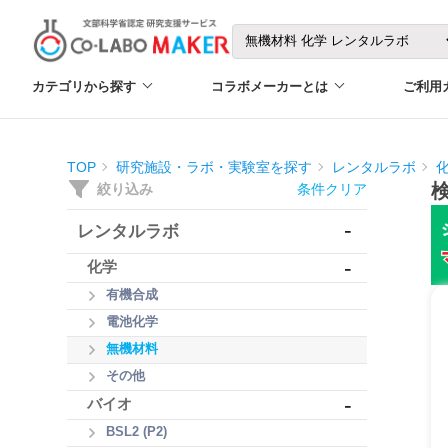
カテゴリから探す
コラボメーカーとは
ご利用
TOP
研究施設・ラボ・実験室を探す
レンタルラボ
絞り込み
条件クリア
-
レンタルラボ
-
化学
有機合成
電池化学
無機材料
その他
-
バイオ
BSL2 (P2)