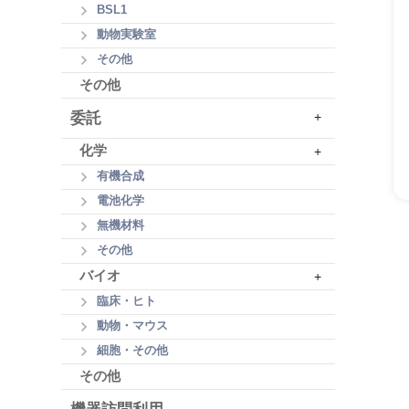
BSL1
動物実験室
その他
その他
委託
+
化学
+
有機合成
電池化学
無機材料
その他
バイオ
+
臨床・ヒト
動物・マウス
細胞・その他
その他