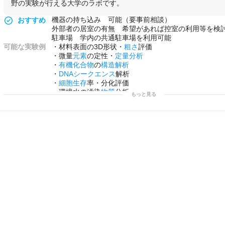
野の実験が行える大学のラボです。
機器の持ち込み 可能（要事前相談）
おすすめ
外部者の居室の有無 希望があれば控室の利用等を検
駐車場 学内の共通駐車場を利用可能
可能な実験例
・材料表面の3D形状・
粗さ
評価
・微量
元素
の定性・
定量分析
・
有機化合物
の
構造解析
・
DNA
シークエンス
解析
・
細胞生存
率・分化評価
・環境水の汚染
物質
分析
もっと見る
・
食品
や
医薬品
の
成分分析
・
放射
性
物質
の検出と定量
・金属や
セラミックス
の
結晶構造解析
・
電気化学
的
特性評価
用途例
・
基礎研究用（化学・バイオ）
・
開発用
・
研修用