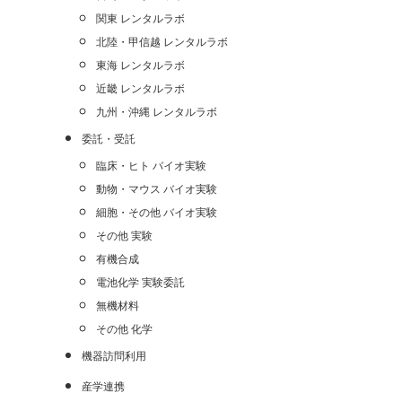
関東 レンタルラボ
北陸・甲信越 レンタルラボ
東海 レンタルラボ
近畿 レンタルラボ
九州・沖縄 レンタルラボ
委託・受託
臨床・ヒト バイオ実験
動物・マウス バイオ実験
細胞・その他 バイオ実験
その他 実験
有機合成
電池化学 実験委託
無機材料
その他 化学
機器訪問利用
産学連携