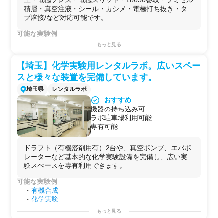
工・電極プレス・電極スリット・18650巻取・ラミセル
積層・真空注液・シール・カシメ・電極打ち抜き・タ
ブ溶接/など対応可能です。
可能な実験例
LIBの
電極
塗工/
電極
プレス
/
電極
スリット/18650巻取/ラミ
もっと見る
セル積層/真空注液/シール/カシメ/
電極
打ち抜き/タブ
溶接
/
用途例
【埼玉】化学実験用レンタルラボ。広いスペー
・
リチウムイオン電池
開発
スと様々な装置を完備しています。
・
研修用
埼玉県
レンタルラボ
おすすめ
機器の持ち込み可
ラボ駐車場利用可能
専有可能
ドラフト（有機溶剤用有）2台や、真空ポンプ、エバポ
レーターなど基本的な化学実験設備を完備し、広い実
験スぺースを専有利用できます。
可能な実験例
・
有機合成
・
化学実験
もっと見る