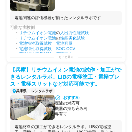
電池関連の評価機器が揃ったレンタルラボです
可能な実験例
・
リチウムイオン電池
の
入出力性能試験
・
リチウムイオン電池
の
性能劣化試験
・
電池特性取得試験
電池容量
・
電池特性取得試験
SOC-OCV
・
電池特性取得試験
電圧特性
もっと見る
・
電池特性取得試験
温度
特性
・
電源
変動、サージ試験
【兵庫】リチウムイオン電池の試作・加工がで
・
出力特性
・
効率(損失)測定
きるレンタルラボ。LIBの電極塗工・電極プレ
・
熱性能
測定
ス・電極スリットなど対応可能です。
・制御性能確認
・
耐久試験
等
兵庫県
レンタルラボ
用途例
おすすめ
・第2のラボとして！
廃液の対応可
・
研究
プロジェクトを始める前の
予備実験
などに！
機器の持ち込み可
・自社で行えない
サイドプロジェクト
を行う場としての
専有可
使用
電池材料の加工ができるレンタルラボ。LIBの電極塗