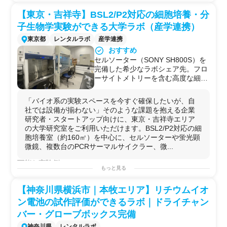
【東京・吉祥寺】BSL2/P2対応の細胞培養・分
子生物学実験ができる大学ラボ（産学連携）
東京都
レンタルラボ
産学連携
おすすめ
セルソーター（SONY SH800S）を
完備した希少なラボシェア先。フロ
ーサイトメトリーを含む高度な細胞
解析が外部企業でも可能です。
微量分光光度計（NanoDrop
「バイオ系の実験スペースを今すぐ確保したいが、自
One）・化学発光蛍光撮影装置
社では設備が揃わない」そのような課題を抱える企業
（iBright CL750）など核酸・タンパ
研究者・スタートアップ向けに、東京・吉祥寺エリア
ク質定量から画像解析まで一気通貫
の大学研究室をご利用いただけます。BSL2/P2対応の細
で実施できる環境が整っています。
胞培養室（約160㎡）を中心に、セルソーターや蛍光顕
PCRサーマルサイクラーを4台（異
微鏡、複数台のPCRサーマルサイクラー、微...
なるメーカー・型番）保有してお
り、複数サンプルの並行処理や機種
可能な実験例
の使い分けが可能です。
もっと見る
細胞培養実験
（
哺乳類細胞
・
微生物
）
吉祥寺駅から徒歩15分（バス利用
フローサイトメトリー
・細胞ソーティング
可）と都心からのアクセスが良好。
【神奈川県横浜市｜本牧エリア】リチウムイオ
PCR
・q
PCR
・
遺伝子発現
解析
生化学・分子生物学・がん研究を専
蛍光顕微鏡
観察・
蛍光
免疫染色
ン電池の試作評価ができるラボ｜ドライチャン
門とする教授が直接窓口となるた
ウェスタンブロッティング
・
タンパク質
解析
バー・グローブボックス完備
め、実験内容の相談や技術的な連携
核酸
（
DNA
・
RNA
）の
抽出
・定量（NanoDrop使用）
もスムーズに進められます。
パルスフィールド
電気泳動
（大型
DNA
断片解析）
神奈川県
レンタルラボ