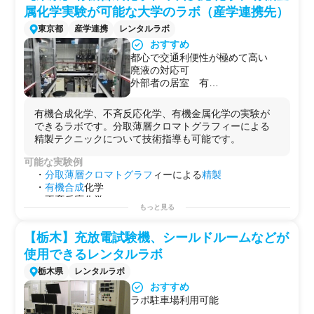
属化学実験が可能な大学のラボ（産学連携先）
東京都
産学連携
レンタルラボ
おすすめ
都心で交通利便性が極めて高い
廃液の対応可
外部者の居室 有
ラボのWi-Fi利用可能
分取薄層クロマトグラフィーによる
有機合成化学、不斉反応化学、有機金属化学の実験が
精製
できるラボです。分取薄層クロマトグラフィーによる
週単位の利用も相談可能
精製テクニックについて技術指導も可能です。
可能な実験例
・
分取
薄層クロマトグラフ
ィーによる
精製
・
有機合成
化学
・不斉反応化学
もっと見る
・
有機金属
化学
【栃木】充放電試験機、シールドルームなどが
使用できるレンタルラボ
栃木県
レンタルラボ
おすすめ
ラボ駐車場利用可能