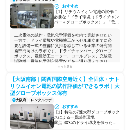
血球計数・
動物検体
解析
おすすめ
微生物実験
（
BSL1
〜
BSL2
）
【1】リチウムイオン電池の試作に
用途例
必要な「ドライ環境（ドライチャン
・自社に
バイオ実験
設備がなく、
細胞培養
と
フローサイ
バー＋グローブボックス）」「電極
トメトリー
を同一ラボで完結させたい
研究
開発部門が、
塗工（2ゾーン乾燥炉付きコータ
外部ラボとして短期利用するケース。
ー）」「プレス」「充放電・電気化
二次電池の試作・電気化学評価を社内で完結させたい
・
分析装置
の開発・評価フェーズにあり、培養系の実験
学測定」が一拠点に揃っており、活
一方で、ドライ環境や電極塗工からセル組立までに必
環境を一時的に確保したいスタートアップ・ベンチャー
物質の混合からコインセル組立・サ
要な設備一式の整備に負担を感じている企業の研究開
企業が、プロジェクト期間中のみ利用するケース。
イクル評価までワンストップで実施
発部門向けのラボです。ドライチャンバー、グローブ
・
蛍光顕微鏡
や専用解析装置を保有していない企業が、
可能
ボックス、電極塗工コーター、ロールプレス、充放電
創薬
・
医療機器
評価に向けた
細胞観察
・画像取得のため
【2】横浜エリアでは希少な、電池
試験機、電気化学測定装置などを一通り備えており、
に活用するケース。
試作から電気化学評価まで一貫対応
活物質...
もっと見る
・
微生物
・組換え体を扱う実験が必要な企業が、
BSL2
対
可能なラボ
応の安全な実験環境を一時的に確保するために利用する
【3】充放電試験機・サンプル真空
可能な実験例
ケース。
【大阪南部｜関西国際空港近く】全固体・ナト
乾燥機・ヒートシーラーなど主要装
【1】有機系
電極
活
物質
・電解液
成分
・
添加
剤等の
有機合
・新規プロジェクト立ち上げ時に自社ラボ設立を待て
置を複数台保有しており、複数条
リウムイオン電池の試作評価ができるラボ｜大
成
（ヒュームフード・簡易
ドラフト
・ガス置換
電気炉
・
ず、すぐに実験を開始したい
研究
担当者が、既存設備を
件・複数サンプルの並行評価に対応
各種
ミキサー
・真空
乾燥機
等を活用）
型グローブボックス保有
活用してPoC検証を進めるケース。
可能
【2】
リチウムイオン電池
の
電極
スラリー調製・塗工・乾
大阪府
レンタルラボ
【4】走査型電子顕微鏡（卓上
燥・
プレス
SEM）を備えており、電極断面・粒
おすすめ
【3】コインセル／ラミネートセルの組立と
充放電
サイク
子形態の観察まで同一拠点内で完結
【1】特注の7連大型グローブボック
ル評価
【5】機器持ち込みが可能なため、
スによる一貫試作環境
【4】
電極
材料のインピーダンス測定・
電気化学
特性評価
利用者側の独自試作品・治具を持ち
露点-80℃のドライ環境を保ったま
【5】正極／負極活
物質
のセル試作評価（
次世代
材料の性
込んだうえでの試作・評価にも対応
ま、原料秤量・粉体混合・スラリー
能検証含む）