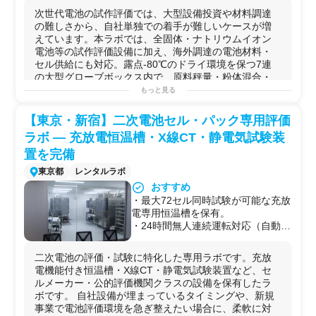
（要相談）
／ドライブレンド調製から、電極塗
【6】ドライ環境下での電解液調合・含浸プロセスの検証
次世代電池の試作評価では、大型設備投資や材料調達
工・プレス・積層・パウチセル作製
【7】ガス雰囲気下での
電極
材料の
熱処理
（
焼成
・乾燥）
の難しさから、自社単独での着手が難しいケースが増
までを連続して行える
【8】
電池
筐体の
超音波
溶接
・抵抗
溶接
・封止プロセスの
えています。本ラボでは、全固体・ナトリウムイオン
【2】電池構成材料を一体で提供
試作
電池等の試作評価設備に加え、海外調達の電池材料・
正極材・負極材・固体電解質・電解
【9】
走査型電子顕微鏡
（
SEM
）による
電極
断面・粒子
形
セル供給にも対応。露点-80℃のドライ環境を保つ7連
液・集電体などの電池材料全般を輸
態観察
の大型グローブボックス内で、原料秤量・粉体混合・
入販売しており、すぐに試作・評価
【10】各種
ミキサー
（自転公転式／
薄膜
旋回式／
ホモジ
ス...
もっと見る
へ着手できる体制を提供可能
ナイザー
）を用いたスラリー
分散
性の
比較
検討
【3】ラボ〜実証スケールを連携で
可能な実験例
【東京・新宿】二次電池セル・パック専用評価
カバー
【1】ラミネートセル・コインセル（CR2032等）の試作
本ラボでのコインセル・小型セル試
ラボ — 充放電恒温槽・X線CT・静電気試験装
と初期
充放電
評価
作評価から、岡山工場の試作ライン
【2】円柱（円筒）セル・ラミネートセルの
充放電
サイク
置を完備
（10〜30Ah級）への接続まで対応
ル評価・容量維持率測定
東京都
レンタルラボ
可能で、基礎研究から量産前段階ま
【3】市販材料を用いた
二次電池
コンセプト検証（LFP正
で一貫して支援
おすすめ
極／グラファイト負極等）
【4】評価後の解体分析・不良解析
・最大72セル同時試験が可能な充放
【4】全
固体
電池
の
電極
作製・積層・パウチセル試作
まで対応
電専用恒温槽を保有。
【5】ナトリウム
イオン
電池
の試作・評価
充放電評価後のセルを解体し、
・24時間無人連続運転対応（自動消
【6】
電池
材料の
熱分析
（
TG-DTA
・
DSC
）・
XRD
による
SEM・XRD・DSC・カールフィッ
火CO₂・警備会社連携）。長期サイ
結晶
構造
評価
シャー水分計等を用いて、リチウム
クル試験を「預けて走らせ続ける」
【7】
電池
内の
水分
量管理（カールフィッシャー法）
二次電池の評価・試験に特化した専用ラボです。充放
析出、構造変化、熱安定性、水分
使い方が可能。
【8】試作セルの評価後解体・
劣化
要因解析
電機能付き恒温槽・X線CT・静電気試験装置など、セ
量、ガス発生・膨れ要因などを多角
・静電気試験は技術者が来訪のう
【9】満充電状態での大型
電池
解体および不良箇所の検証
ルメーカー・公的評価機関クラスの設備を保有したラ
的に検証可能。岡山工場では、満充
え、その場で壊れた製品を修理→再
【10】
技術指導
付きの長期試作プロジェクト
ボです。 自社設備が埋まっているタイミングや、新規
電状態の大型電池をドライルーム内
試験→修理を繰り返せる環境。設備
事業で電池評価環境を急ぎ整えたい場合に、柔軟に対
で解体し、不良箇所を検証できる国
を使いながら製品を仕上げていくス