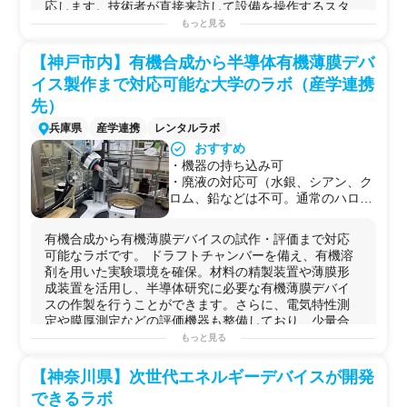
応します。技術者が直接来訪して設備を操作するスタ...
内でも希少な体制を保有
タイルに対応。
もっと見る
【5】工場レベルの技術研修プログ
・X線CTで電池パック・セルの内部
可能な実験例
ラム
を3D非破壊検査。不具合解析や構
・
二次電池
セルの
充放電
サイクル試験（容量・
電圧
・表
スラリー作製から充放電評価までを
【神戸市内】有機合成から半導体有機薄膜デバ
造確認がその場で完結。
面温度の
記録
）
1週間で習得できる研修を岡山工場
・東京都心の立地。打ち合わせ帰り
イス製作まで対応可能な大学のラボ（産学連携
・
電池
パックの
充放電試験
（大型24〜48V系、AGV・フ
で提供。座学と実技を組み合わせた
や急なサンプル評価にもアクセスし
ォークリフト用途、大型
ポータブル
電源
）
先）
2日間集中コース（次世代電池）に
やすい。
・セル・パックのインピーダンス（内部抵抗）測定
も対応し、現場ベースで電池製造を
兵庫県
産学連携
レンタルラボ
・
X線
CT
非破壊
検査による内部
構造
確認・不具合解析
理解できる環境を提供
おすすめ
・
静電気
イミュニティ試験（その場で修理→再試験のル
・機器の持ち込み可
ープも可）
・廃液の対応可（水銀、シアン、ク
・
赤外
線サーモグラフィによる発熱部位特定・温度分布
ロム、鉛などは不可。通常のハロゲ
解析
ン系有機系溶媒、水溶液は可能。）
・BMS回路波形解析・絶縁抵抗試験
・長期在庫品の補充電・不活性セルの選別
有機合成から有機薄膜デバイスの試作・評価まで対応
用途例
可能なラボです。 ドラフトチャンバーを備え、有機溶
・自社
充放電
装置が稼働中で空きがない場合の利用
剤を用いた実験環境を確保。材料の精製装置や薄膜形
・新規事業立ち上げ期に
電池
評価環境を低コスト・短期
成装置を活用し、半導体研究に必要な有機薄膜デバイ
間で確保したい場合
スの作製を行うことができます。さらに、電気特性測
・海外調達した
電池
パックの
品質
検証
定や膜厚測定などの評価機器も整備しており、少量合
・
静電気試験
を設計担当者が自分の手で繰り返しながら
成か...
もっと見る
製品
を仕上げたい開発チーム
・長期サイクル試験（100回〜数百回以上）を外部に預け
可能な実験例
【神奈川県】次世代エネルギーデバイスが開発
たい場合
・
研究
開発向けの
有機合成
・反応検討
できるラボ
・有
機材
料の
精製
・
溶媒
除去