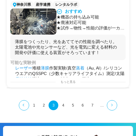
・
スピン
コートや
蒸着
による有機
薄膜
形成
神奈川県
産学連携
レンタルラボ
・
有機合成
実験
おすすめ
・有機
薄膜
デバイスの試作
★機器の持ち込み可能
・電気
特性
・膜厚などの
物性評価
★廃液対応可能
用途例
★試作→物性→性能の評価が一カ所
・
開発用
途に
で完結！
・
探索
研究
に
・試作評価に
薄膜をつくったり、光をあててその性能を調べたり。
太陽電池や光センサーなど、光を電気に変える材料の
開発や評価に使える装置がそろっています！
可能な実験例
レーザー
堆積
薄膜
作製実験/真空
蒸着
（Au, Al）/シリコン
ウエアのQSSPC（少数キャリアライフタイム）測定/太陽
電池
特性
測定（5×5 cm²以内）/Hall測定
もっと見る
用途例
もうひとつの
研究
拠点として活用できるラボ
新テーマの立ち上げや予備検証に最適な実験環境
自社でできない“ちょっとした試作”を後押しする場
1
2
3
4
5
6
7
…