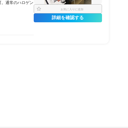
ンス測定（EIS） /
可。通常のハロゲン
定 /
回転リング
お気に入りに追加
詳細を確認する
紫外可視・
赤外
・
蛍光
生ガスのオンライ
液の
水分
分析
 第一原理計算・
充
ックス
や
充放電
評価
したい場合。
カーが、LIBセル
もとで実施したい場
に参入したばかりの
形式の
技術指導
を受
試験を、安全な
グロ