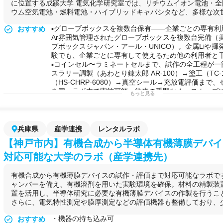
に位置する成蹊大学 電気化学研究室では、リチウムイオン電池・
ウム空気電池・燃料電池・ハイブリッドキャパシタなど、多様な次世代
▪️グローブボックスを複数台保有——企業ごとの専有利
おすすめ
Ar雰囲気管理されたグローブボックスを複数台完備（
ブボックスジャパン・アール・UNICO）。金属Liや
験でも、企業ごとに専有して使えるため他の利用者と
▪️コインセル〜ラミネートセルまで、試作の全工程が一
スラリー調製（あわとり錬太郎 AR-100）→塗工（TC
（HS-CHRP-6080）→真空シール→充放電評価まで
を同一ラボ内で実施可能。往来の手間なく、スムーズ
もっと見る
す。
▪️NIMS共同研究でリチウム空気電池の出力電流10倍
サポート
担当教授はリチウム空気電池・ハイブリッドキャパシ
兵庫県
産学連携
レンタルラボ
の第一人者。JST-ALCA・NEDO・科研費の採択実績
【神戸市内】有機合成から半導体有機薄膜デバイ
電池実験」から「予算獲得前のコンサル相談」まで柔
▪️14台の充放電試験機で多条件の並行スクリーニング
対応可能な大学のラボ（産学連携先）
北斗電工 HJ1001SD8を14台保有。多条件の並行ス
イクル試験をまとめて実施できます。
有機合成から有機薄膜デバイスの試作・評価まで対応可能なラボで
可能な実験例
・
電池
の試作
ャンバーを備え、有機溶剤を用いた実験環境を確保。材料の精製装
リチウムイオン電池
（コインセル・ラミネートセル）の試
置を活用し、半導体研究に必要な有機薄膜デバイスの作製を行うこ
セルの作製 /
リチウム
空気
電池
の試作 /
ハイブリッド
さらに、電気特性測定や膜厚測定などの評価機器も整備しており、少量
燃料
電池
の作製
・
電気化学
評価
・機器の持ち込み可
おすすめ