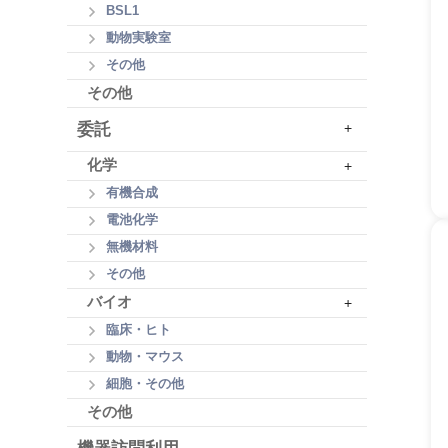
BSL1
動物実験室
その他
その他
委託
+
化学
+
有機合成
電池化学
無機材料
その他
バイオ
+
臨床・ヒト
動物・マウス
細胞・その他
その他