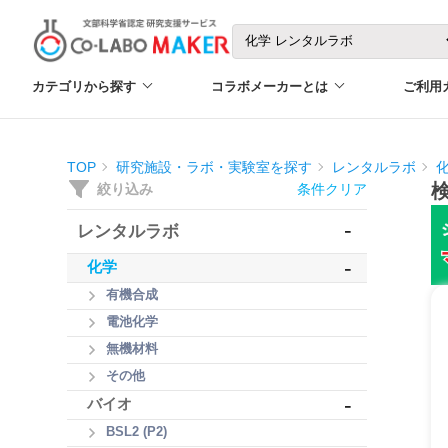
カテゴリから探す
コラボメーカーとは
ご利用
TOP
研究施設・ラボ・実験室を探す
レンタルラボ
絞り込み
条件クリア
-
レンタルラボ
-
化学
有機合成
電池化学
無機材料
その他
-
バイオ
BSL2 (P2)