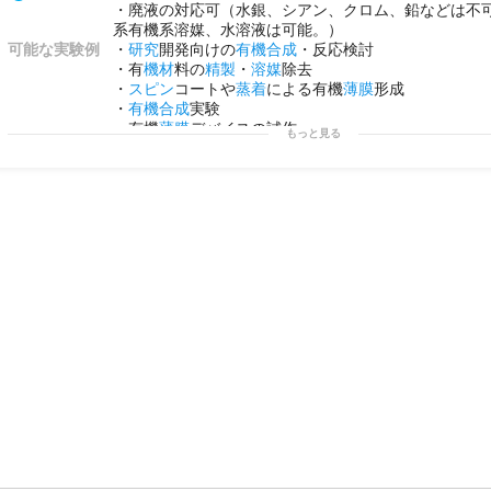
定
電流
充放電試験
・長期サイクル試験 / 交流インピーダ
・廃液の対応可（水銀、シアン、クロム、鉛などは不
サイクリックボルタンメトリー
（
CV
） /
イオン
導電率測
系有機系溶媒、水溶液は可能。）
ディスク電極
による
触媒
活性評価
可能な実験例
・
研究
開発向けの
有機合成
・反応検討
・材料・
構造
分析
・有
機材
料の
精製
・
溶媒
除去
Ar雰囲気下での
電極
表面
SPM
観察（
SPM
-9700） / 
・
スピン
コートや
蒸着
による有機
薄膜
形成
分光
分析 / 熱重量示差
熱分析
（
TG-DTA
） /
充放電
中発
・
有機合成
実験
ン
質量分析
・
ガスクロ
定量分析
/
引張強度
試験 / 電解
・有機
薄膜
デバイスの試作
もっと見る
・
その他
・電気
特性
・膜厚などの
物性評価
マグネシウム空気
電池
・溶存酸素制御システムの評価 /
用途例
・
開発用
途に
放電
シミュレーション
・
探索
研究
に
用途例
自社ラボに
電池
試作設備がない企業様が、
グローブボ
・試作評価に
装置を使ってコインセルを試作し、性能データを取得
電極
材料・バインダー・電解液を開発している素材メー
への実装評価や
充放電
サイクル試験を専門家の指導の
合。
全
固体
電池
・
リチウム
空気
電池
など
次世代
電池
の
研究
企業が、作製手順から評価方法まで専門家による
O
JT
けながら段階的にスキルを習得したい場合。
揮発性の高い電解液を使う電解実験や特殊な
電池
系の
ーブボックス
・
ドラフト
環境で実施したい場合。