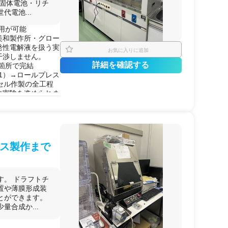
全固体電池・リチ
電池...
用が可能
美和製作所・グロー
揮発性電解液を扱う実
お気に入りに追加
干渉しません。
詳細を確認する
箇所で完結
-1）→ロールプレス
、セル作製の全工程
に実験を進められま
化を達成した専門家が
タ・電解質分子設計
を持ち、「初めての
ス製作まで
軟に対応します。
が可能
クリーニングや長期サ
す。 ドラフトチ
置や薄膜形成装
作 / 全
固体
電池
とができます。
キャパシタ
の作製 /
合成か...