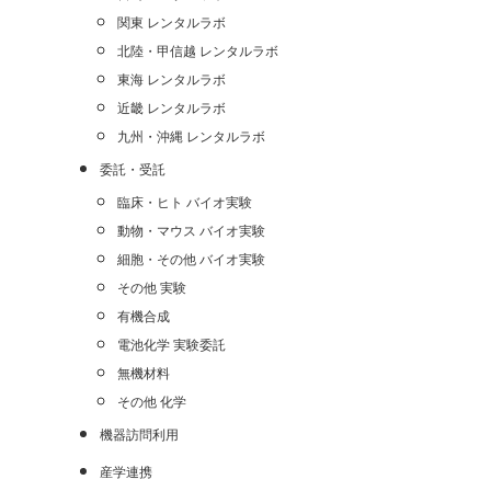
関東 レンタルラボ
北陸・甲信越 レンタルラボ
東海 レンタルラボ
近畿 レンタルラボ
九州・沖縄 レンタルラボ
委託・受託
臨床・ヒト バイオ実験
動物・マウス バイオ実験
細胞・その他 バイオ実験
その他 実験
有機合成
電池化学 実験委託
無機材料
その他 化学
機器訪問利用
産学連携