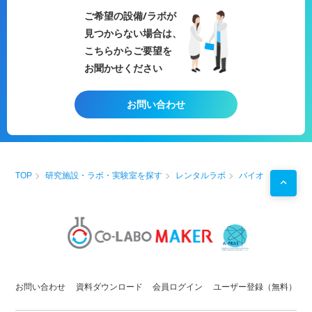
・
細胞培養
ご希望の設備/ラボが
・組織切片作成・観察・保存
見つからない場合は、
・
医療
系に関する試験
・
医療
技術トレーニング
こちらからご要望を
用途例
お聞かせください
・
循環器
領域の試験
研究
・
医療機器
の安全性及び
操作性
の試験
研究
・
医療
技術のトレーニング（
循環器
、内視鏡治療、カテ
お問い合わせ
ーテル治療）
・
医薬品
開発
TOP
研究施設・ラボ・実験室を探す
レンタルラボ
バイオ
お問い合わせ
資料ダウンロード
会員ログイン
ユーザー登録（無料）