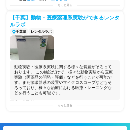
・微量
元素
の定性・
定量分析
所
もっと見る
・
有機化合物
の
構造解析
・
グローブボックス
や-80℃
フリーザー
を初期投資なしに
・
DNA
シークエンス
解析
スポット利用したいスタートアップ・個
人
研究
者
【千葉】動物・医療薬理系実験ができるレンタ
・
細胞生存
率・分化評価
・
受託試験
前の
予備実験
や条件出しに、数日〜数週間だ
・環境水の汚染
物質
分析
けラボを確保したい
創薬
・材料系ベンチャー
ルラボ
・
食品
や
医薬品
の
成分分析
・機器を持ち込みながら独自の実験環境を整えたい開発
千葉県
レンタルラボ
・
放射
性
物質
の検出と定量
チーム
・金属や
セラミックス
の
結晶構造解析
・近畿圏外から大阪に一時拠点が必要な
研究
者が、交通
・
電気化学
的
特性評価
アクセス良好なラボを使いたいケース
用途例
・
基礎研究用（化学・バイオ）
・
開発用
・
研修用
動物実験・医療系実験に関する様々な装置がそろって
おります。 この施設だけで、様々な動物実験から医療
実験（医薬品の開発・評価）などを行うことが可能で
す。また循環器系の装置やマイクロスコープなどもそ
ろっており、様々な治療における医療トレーニングな
どを行うことも可能です。
可能な実験例
もっと見る
＜
動物
・
薬理試験
＞
急性毒性試験
/
反復投与毒性試験
/
安全性試験
/口腔粘膜
刺激
性試験
/
刺激性試験
/
毒性試験
/
遺伝毒性試験
/
がん原性試験
/
生殖発生毒性試験
/
皮膚感作性試験
/
局所刺激性試験
/
抗原性
試験
/光
安全性試験
/
薬物動態試験
/
細胞毒性試験