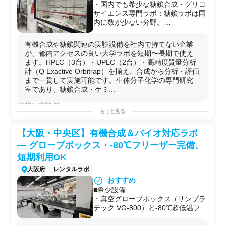
・国内でも希少な糖鎖合成・グリコ
サイエンス専門ラボ：糖鎖ラボは国
内に数が少ない分野。
HPLC/UPLC/Q Exactive Orbitrap完
備で、糖鎖関連化合物の精密合成〜
有機合成や糖鎖関連の実験設備を社内で持てない企業
高分解能分析まで一環対応できる環
が、都内アクセスの良い大学ラボを短期〜長期で使え
境は希少性が高い。
ます。HPLC（3台）・UPLC（2台）・高精度質量分析
・有機合成＋バイオの両分野に対
計（Q Exactive Orbitrap）を揃え、合成から分析・評価
応：ドラフトチャンバー・各種遠心
まで一貫して実施可能です。生体分子化学の専門研究
機・リアルタイムPCR・マイクロプ
室であり、糖鎖合成・ケミ...
レートリーダーなど有機系・バイオ
系設備を同一ラボ内に完備。別施設
可能な実験例
に移らず複合実験が完結する。
もっと見る
・
有機合成
化学（
糖鎖
関連化合物の精密合成）
・産学連携に積極的な研究室：多数
・
糖鎖
分析（
HPLC
・UPLC・
高分解能
MS）
の企業様の利用の受け入れ実績があ
【大阪・中央区】有機合成＆バイオ対応ラボ
・ケミカルバイオロジー実験
り、企業研究者とラボメンバーが共
・生物
有機化学実験
— グローブボックス・-80℃フリーザー完備、
同作業を行う文化が根付いている。
・
生化学実験
（遠心・
PCR
・
プレートリーダー
等）
短期利用OK
・2024年9月に新11号館へ移転済
・糖
タンパク質
品質管理
評価
み、設備も一新：移転後の新棟でク
・グリコサイエンス関連
研究
大阪府
レンタルラボ
リーンな環境で実験が可能。
・
リアルタイムPCR
解析
おすすめ
・粒子サイズ・ゼータ電位測定（動的光散乱）
■希少設備
・フリーズドライ（
凍結乾燥
）処理
・真空グローブボックス（サンプラ
用途例
テック VG-800）と-80℃超低温フ
・
糖鎖
修飾
化合物の開発を進めたいが、自社にUPLCや
高
リーザー（フクシマガリレイ FMD-
分解能
MSがなく、社外のラボを探している
製薬
・バイオ