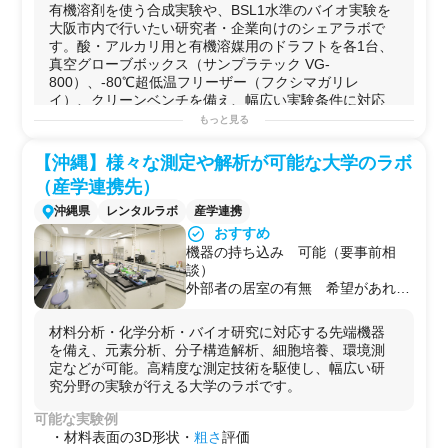
W330ESH）を民間シェアラボとし
有機溶剤を使う合成実験や、BSL1水準のバイオ実験を
ベンチャーの
研究
担当者に。
て保有。
大阪市内で行いたい研究者・企業向けのシェアラボで
・
有機合成
の実験設備を単発〜数ヶ月単位で借りたい化
・酸素・水分に敏感な試料の取り扱
す。酸・アルカリ用と有機溶媒用のドラフトを各1台、
学メーカーの
研究
者が、都内アクセスの良い場所で
ドラ
いや長期サンプル保存に対応でき
真空グローブボックス（サンプラテック VG-
フト
完備のラボを求めている場合に。
る。
800）、-80℃超低温フリーザー（フクシマガリレ
・ケミカルバイオロジー分野の
研究
を立ち上げたいが、
■有機溶剤対応
イ）、クリーンベンチを備え、幅広い実験条件に対応
社内に
有機合成
とバイオを兼備したラボがなく、産学連
・有機溶媒専用ドラフト（ダルトン
で...
もっと見る
携で専門知見も得たいスタートアップに。
ZPF-900UC）を完備。
・
糖鎖
・グリコサイエンス分野のパイ
ロット
データを取
・トルエン・MEK・エポキシ系溶剤
可能な実験例
得したい
研究
者が、在籍する機関の設備では対応しきれ
【沖縄】様々な測定や解析が可能な大学のラボ
を使用するコーティング材料・高分
・
有機溶剤
（トルエン・MEK・エポキシ系）を使った
有
ない
高精度
分析（
Orbitrap
MS）を実施したいケースに。
子複合材料の開発にも対応。
（産学連携先）
機合成
・
コーティング
材料開発
・委託ではなく自らハンズオンで実験を行い、ナレッジ
■水分測定を2方式で対応
・
高分子
複合材料・エポキシ
樹脂
系の試作評価
沖縄県
レンタルラボ
産学連携
を社内に蓄積したい企業
研究
者が、
試薬
管理・
廃液
対応
・カールフィッシャー水分計を容量
・
ロータリーエバポレータ
ーを使った
溶媒
留去・
精製
込みの環境を探している場合に。
おすすめ
法（メトローム 915KF Ti タッチ）
・真空
グローブボックス
を使った酸素・
水分
遮断環境下
機器の持ち込み 可能（要事前相
・クーロメトリー法（メトローム
での
サンプル
調製
談）
917クーロメータ）の2台体制で保
・カールフィッシャー
水分
計による微量
水分
測定（2方式
外部者の居室の有無 希望があれば
有。
対応）
控室の利用等を検討いただける
・微量水分から高水分域まで幅広い
・
BSL1
水準の細胞・
微生物
を使った
バイオ実験
駐車場 学内の共通駐車場を利用可
試料に対応できる点は民間ラボとし
・
クリーンベンチ
を使った
無菌
操作・培養実験
材料分析・化学分析・バイオ研究に対応する先端機器
能
て希少。
・粘度測定（
塗料
・
高分子材料
系）
を備え、元素分析、分子構造解析、細胞培養、環境測
■機器持ち込みOK
・
オートクレーブ
による器具・
培地
滅菌
定などが可能。高精度な測定技術を駆使し、幅広い研
・ユーザー側の機器持ち込みが可能
・
超純水
を用いた
高精度
実験
究分野の実験が行える大学のラボです。
（100V電源・小型機器）。
用途例
・自社機器と組み合わせた実験が実
可能な実験例
・自社ラボが埋まっている時期に、大阪近郊の拠点とし
現できる。
・材料表面の3D形状・
粗さ
評価
て
有機合成
・
塗料
開発の実験を継続したい大企業の
研究